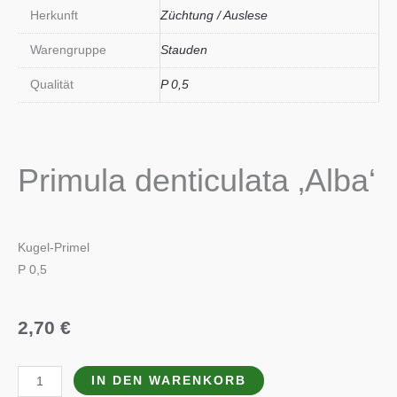
Herkunft
Züchtung / Auslese
Warengruppe
Stauden
Qualität
P 0,5
Primula denticulata ‚Alba‘
Kugel-Primel
P 0,5
2,70
€
Primula
IN DEN WARENKORB