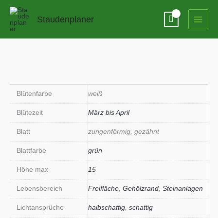
Zum
Inhalt
Staudenplaner
springen
Blütenfarbe
weiß
Blütezeit
März bis April
Blatt
zungenförmig, gezähnt
Blattfarbe
grün
Höhe max
15
Lebensbereich
Freifläche
,
Gehölzrand
,
Steinanlagen
Lichtansprüche
halbschattig
,
schattig