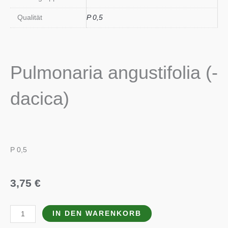
Qualität
P 0,5
Pulmonaria angustifolia (-
dacica)
P 0,5
3,75
€
Pulmonaria
IN DEN WARENKORB
angustifolia