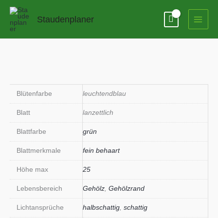
Zum
Inhalt
Staudenplaner
springen
Blütenfarbe
leuchtendblau
Blatt
lanzettlich
Blattfarbe
grün
Blattmerkmale
fein behaart
Höhe max
25
Lebensbereich
Gehölz
,
Gehölzrand
Lichtansprüche
halbschattig
,
schattig