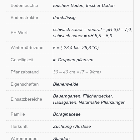
Bodenfeuchte
feuchter Boden
,
frischer Boden
Bodenstruktur
durchlässig
schwach sauer – neutral = pH 6,0 – 7,0
,
PH-Wert
schwach sauer = pH 5,5 – 5,9
Winterhärtezone
5 = (-23,4 bis -28,8 °C)
Geselligkeit
in Gruppen pflanzen
Pflanzabstand
30 – 40 cm = (7 – 9/qm)
Eigenschaften
Bienenweide
Bauerngarten
,
Flächendecker
,
Einsatzbereiche
Hausgarten
,
Naturnahe Pflanzungen
Familie
Boraginaceae
Herkunft
Züchtung / Auslese
Warengruppe
Stauden