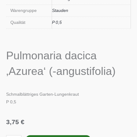
Warengruppe
Stauden
Qualität
P 0,5
Pulmonaria dacica
‚Azurea‘ (-angustifolia)
Schmalblättriges Garten-Lungenkraut
P 0,5
3,75
€