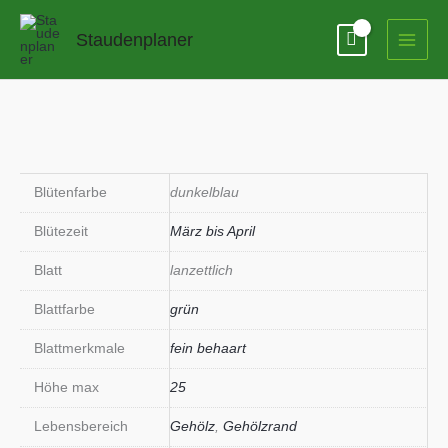
Zum
Inhalt
Staudenplaner
springen
Blütenfarbe
dunkelblau
Blütezeit
März bis April
Blatt
lanzettlich
Blattfarbe
grün
Blattmerkmale
fein behaart
Höhe max
25
Lebensbereich
Gehölz
,
Gehölzrand