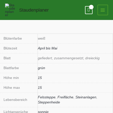
Zum
Inhalt
Staudenplaner
springen
Pulsatilla
vulgaris
'Alba'
Blütenfarbe
weiß
Menge
Blütezeit
April bis Mai
Blatt
gefiedert, zusammengesetzt, dreieckig
Blattfarbe
grün
Höhe min
15
Höhe max
15
Felssteppe
,
Freifläche
,
Steinanlagen
,
Lebensbereich
Steppenheide
Lichtansprüche
sonnig