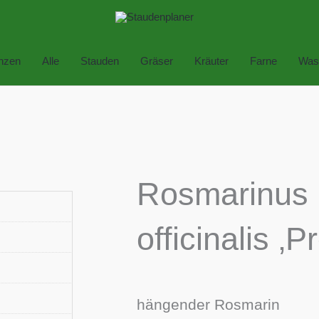
anzen
Alle
Stauden
Gräser
Kräuter
Farne
Was
Rosmarinus
officinalis ‚P
hängender Rosmarin