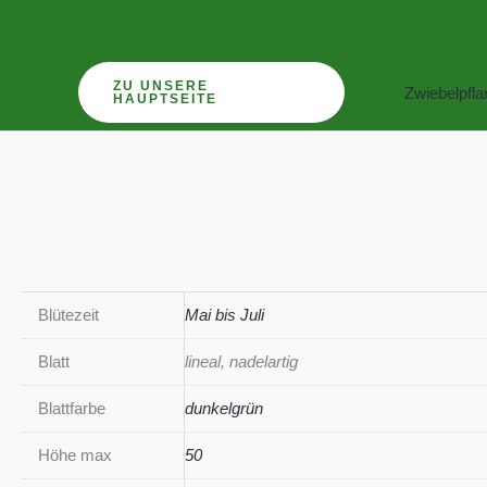
Zum
Inhalt
springen
ZU UNSERE
Zwiebelpfl
HAUPTSEITE
Blütezeit
Mai bis Juli
Blatt
lineal, nadelartig
Blattfarbe
dunkelgrün
Höhe max
50