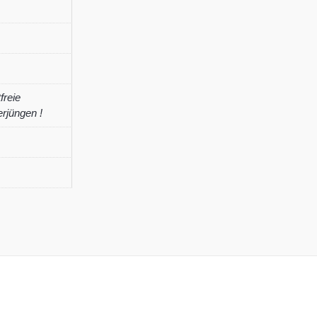
freie
rjüngen !