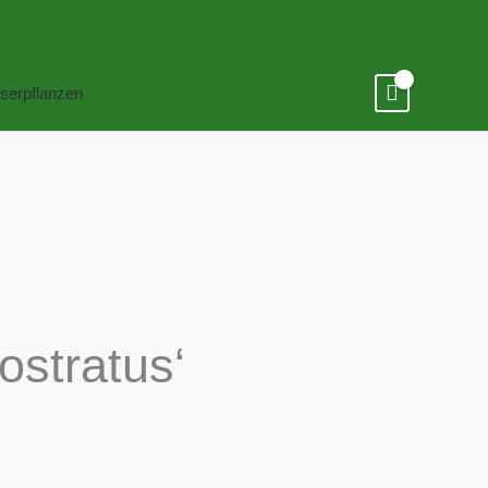
serpflanzen
rostratus‘