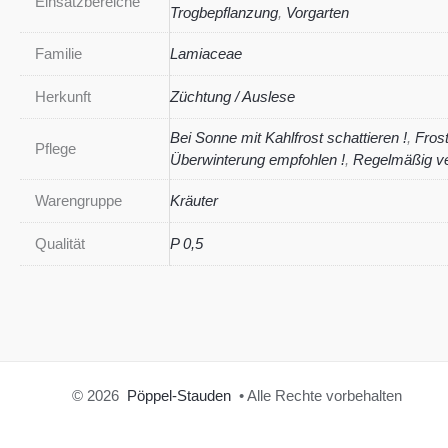
Einsatzbereiche
Trogbepflanzung
,
Vorgarten
Familie
Lamiaceae
Herkunft
Züchtung / Auslese
Bei Sonne mit Kahlfrost schattieren !
,
Frost
Pflege
Überwinterung empfohlen !
,
Regelmäßig ve
Warengruppe
Kräuter
Qualität
P 0,5
© 2026
Pöppel-Stauden
• Alle Rechte vorbehalten