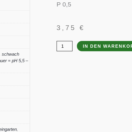
P 0,5
3,75
€
Rosmarinus
IN DEN WARENKO
officinalis
,
schwach
uer = pH 5,5 –
'Prostratus'
Menge
eingarten
,