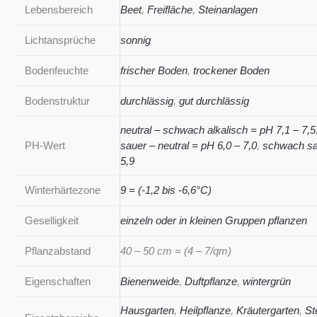
Lebensbereich
Beet
,
Freifläche
,
Steinanlagen
Lichtansprüche
sonnig
Bodenfeuchte
frischer Boden
,
trockener Boden
Bodenstruktur
durchlässig
,
gut durchlässig
neutral – schwach alkalisch = pH 7,1 – 7,5
PH-Wert
sauer – neutral = pH 6,0 – 7,0
,
schwach sa
5,9
Winterhärtezone
9 = (-1,2 bis -6,6°C)
Geselligkeit
einzeln oder in kleinen Gruppen pflanzen
Pflanzabstand
40 – 50 cm = (4 – 7/qm)
Eigenschaften
Bienenweide
,
Duftpflanze
,
wintergrün
Hausgarten
,
Heilpflanze
,
Kräutergarten
,
St