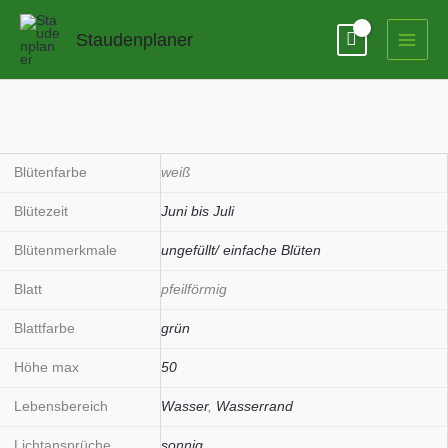
Zum
Inhalt
Staudenplaner
springen
Blütenfarbe
weiß
Blütezeit
Juni bis Juli
Blütenmerkmale
ungefüllt/ einfache Blüten
Blatt
pfeilförmig
Blattfarbe
grün
Höhe max
50
Lebensbereich
Wasser
,
Wasserrand
Lichtansprüche
sonnig