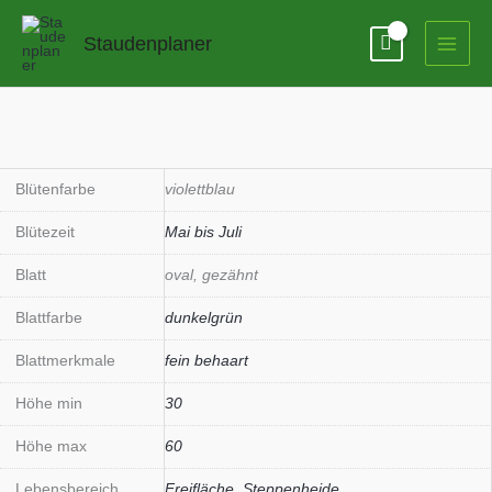
Zum
Inhalt
Staudenplaner
springen
Blütenfarbe
violettblau
Blütezeit
Mai bis Juli
Blatt
oval, gezähnt
Blattfarbe
dunkelgrün
Blattmerkmale
fein behaart
Höhe min
30
Höhe max
60
Lebensbereich
Freifläche
,
Steppenheide