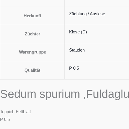
Züchtung / Auslese
Herkunft
Klose (D)
Züchter
Stauden
Warengruppe
P 0,5
Qualität
Sedum spurium ‚Fuldaglu
Teppich-Fettblatt
P 0,5