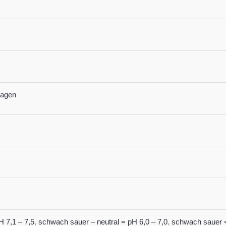
lagen
H 7,1 – 7,5
,
schwach sauer – neutral = pH 6,0 – 7,0
,
schwach sauer =