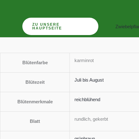
Zum
Sedum
Inhalt
spurium
springen
'Fuldaglut'
ZU UNSERE
Zwiebelpfl
HAUPTSEITE
Menge
karminrot
Blütenfarbe
Juli bis August
Blütezeit
reichblühend
Blütenmerkmale
rundlich, gekerbt
Blatt
grünbraun