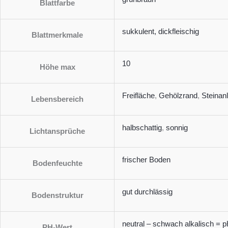
Blattfarbe
sukkulent, dickfleischig
Blattmerkmale
10
Höhe max
Freifläche
,
Gehölzrand
,
Steinan
Lebensbereich
halbschattig
,
sonnig
Lichtansprüche
frischer Boden
Bodenfeuchte
gut durchlässig
Bodenstruktur
neutral – schwach alkalisch = p
PH-Wert