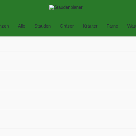
anzen
Alle
Stauden
Gräser
Kräuter
Farne
Was