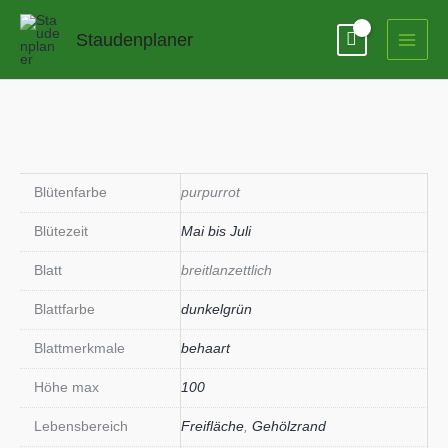
Zum
Inhalt
Staudenplaner
springen
Blütenfarbe
purpurrot
Blütezeit
Mai bis Juli
Blatt
breitlanzettlich
Blattfarbe
dunkelgrün
Blattmerkmale
behaart
Höhe max
100
Lebensbereich
Freifläche
,
Gehölzrand