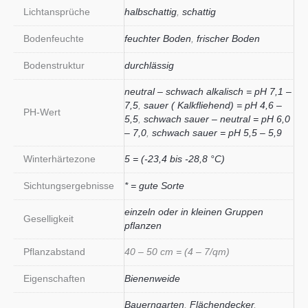
Lichtansprüche
halbschattig
,
schattig
Bodenfeuchte
feuchter Boden
,
frischer Boden
Bodenstruktur
durchlässig
neutral – schwach alkalisch = pH 7,1 –
7,5
,
sauer ( Kalkfliehend) = pH 4,6 –
PH-Wert
5,5
,
schwach sauer – neutral = pH 6,0
– 7,0
,
schwach sauer = pH 5,5 – 5,9
Winterhärtezone
5 = (-23,4 bis -28,8 °C)
Sichtungsergebnisse
* = gute Sorte
einzeln oder in kleinen Gruppen
Geselligkeit
pflanzen
Pflanzabstand
40 – 50 cm = (4 – 7/qm)
Eigenschaften
Bienenweide
Bauerngarten
,
Flächendecker
,