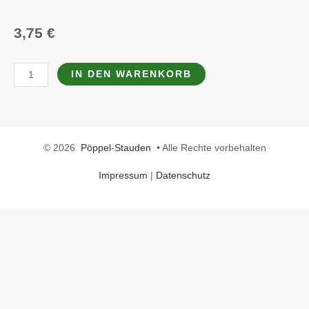
3,75
€
Thymus
IN DEN WARENKORB
herba-
barona
var
citriodora
© 2026
Pöppel-Stauden
• Alle Rechte vorbehalten
Menge
Impressum
|
Datenschutz