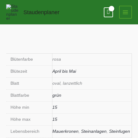
Zum
Inhalt
Staudenplaner
springen
Blütenfarbe
rosa
Blütezeit
April bis Mai
Blatt
oval, lanzettlich
Blattfarbe
grün
Höhe min
15
Höhe max
15
Lebensbereich
Mauerkronen
,
Steinanlagen
,
Steinfugen