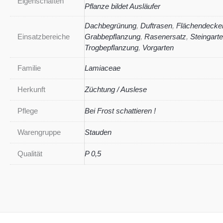
Eigenschaften
Pflanze bildet Ausläufer
Dachbegrünung
,
Duftrasen
,
Flächendecke
Einsatzbereiche
Grabbepflanzung
,
Rasenersatz
,
Steingart
Trogbepflanzung
,
Vorgarten
Familie
Lamiaceae
Herkunft
Züchtung / Auslese
Pflege
Bei Frost schattieren !
Warengruppe
Stauden
Qualität
P 0,5