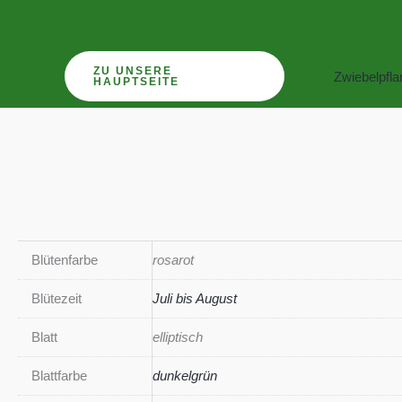
Zum
Inhalt
springen
ZU UNSERE
Zwiebelpfl
HAUPTSEITE
Blütenfarbe
rosarot
Blütezeit
Juli bis August
Blatt
elliptisch
Blattfarbe
dunkelgrün