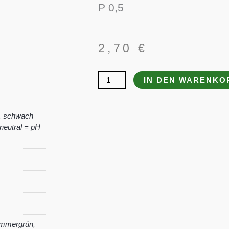
P 0,5
2,70
€
Thymus
IN DEN WARENKO
praecox
'Coccineus'
,
schwach
Menge
neutral = pH
Immergrün
,