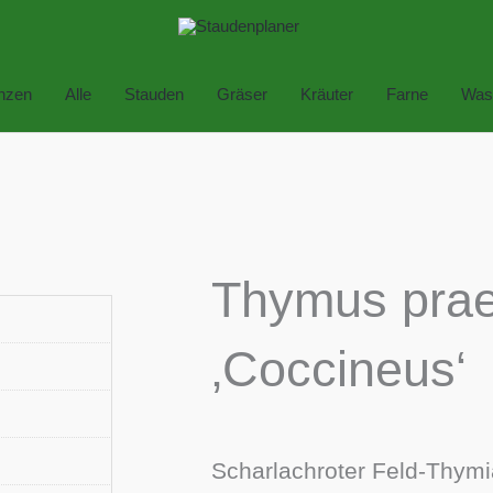
anzen
Alle
Stauden
Gräser
Kräuter
Farne
Was
Thymus pra
‚Coccineus‘
Scharlachroter Feld-Thym