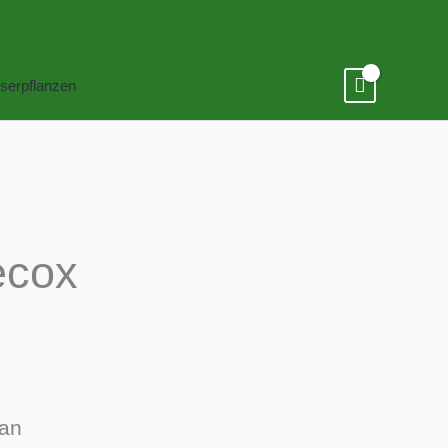
serpflanzen
ecox
ian