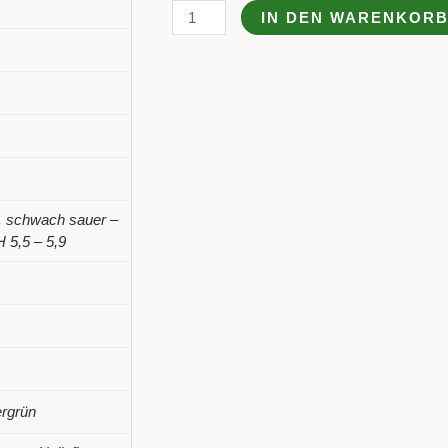
Thymus
IN DEN WARENKOR
vulgaris
'Fleur
de
Provence'
Menge
,
schwach sauer –
 5,5 – 5,9
ergrün