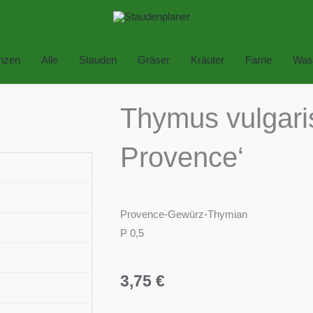
anzen
Alle
Stauden
Gräser
Kräuter
Farne
Was
Thymus vulgaris
Provence‘
Provence-Gewürz-Thymian
P 0,5
3,75
€