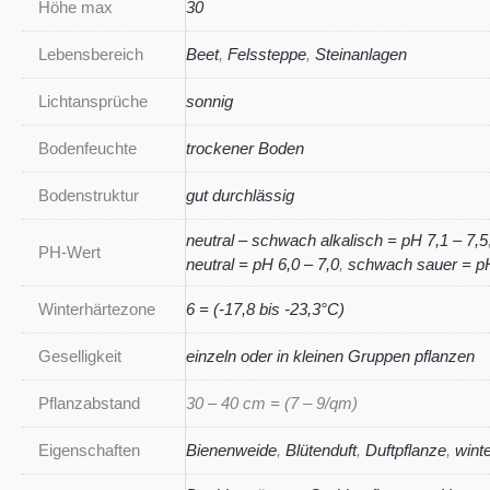
Höhe max
30
Lebensbereich
Beet
,
Felssteppe
,
Steinanlagen
Lichtansprüche
sonnig
Bodenfeuchte
trockener Boden
Bodenstruktur
gut durchlässig
neutral – schwach alkalisch = pH 7,1 – 7,5
PH-Wert
neutral = pH 6,0 – 7,0
,
schwach sauer = pH
Winterhärtezone
6 = (-17,8 bis -23,3°C)
Geselligkeit
einzeln oder in kleinen Gruppen pflanzen
Pflanzabstand
30 – 40 cm = (7 – 9/qm)
Eigenschaften
Bienenweide
,
Blütenduft
,
Duftpflanze
,
wint