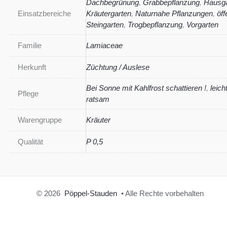
Dachbegrünung
,
Grabbepflanzung
,
Hausga
Einsatzbereiche
Kräutergarten
,
Naturnahe Pflanzungen
,
öff
Steingarten
,
Trogbepflanzung
,
Vorgarten
Familie
Lamiaceae
Herkunft
Züchtung / Auslese
Bei Sonne mit Kahlfrost schattieren !
,
leich
Pflege
ratsam
Warengruppe
Kräuter
Qualität
P 0,5
© 2026
Pöppel-Stauden
• Alle Rechte vorbehalten