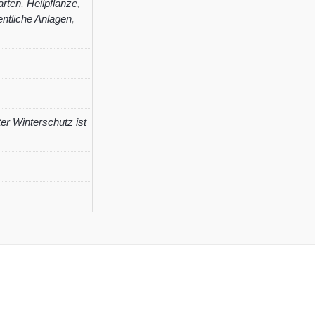
rten
,
Heilpflanze
,
entliche Anlagen
,
ter Winterschutz ist