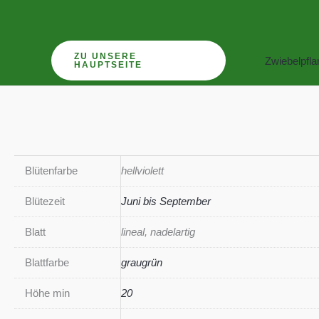
Zum
Inhalt
springen
ZU UNSERE
Zwiebelpfl
HAUPTSEITE
Blütenfarbe
hellviolett
Blütezeit
Juni bis September
Blatt
lineal, nadelartig
Blattfarbe
graugrün
Höhe min
20