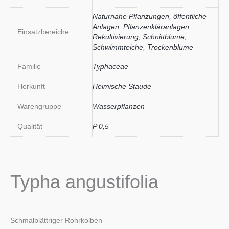
Naturnahe Pflanzungen
,
öffentliche
Anlagen
,
Pflanzenkläranlagen
,
Einsatzbereiche
Rekultivierung
,
Schnittblume
,
Schwimmteiche
,
Trockenblume
Familie
Typhaceae
Herkunft
Heimische Staude
Warengruppe
Wasserpflanzen
Qualität
P 0,5
Typha angustifolia
Schmalblättriger Rohrkolben