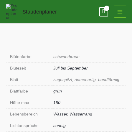
Zum
Inhalt
Staudenplaner
springen
Blütenfarbe
schwarzbraun
Blütezeit
Juli bis September
Blatt
zugespitzt, riemenartig, bandförmig
Blattfarbe
grün
Höhe max
180
Lebensbereich
Wasser
,
Wasserrand
Lichtansprüche
sonnig