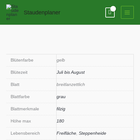
Zum
Inhalt
Staudenplaner
springen
Blütenfarbe
gelb
Blütezeit
Juli bis August
Blatt
breitlanzettlich
Blattfarbe
grau
Blattmerkmale
filzig
Höhe max
180
Lebensbereich
Freifläche
,
Steppenheide