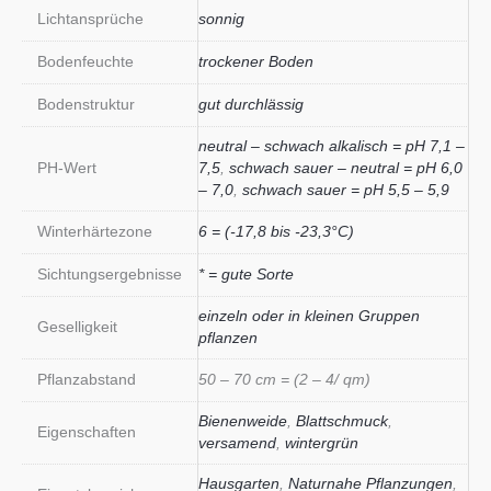
Lichtansprüche
sonnig
Bodenfeuchte
trockener Boden
Bodenstruktur
gut durchlässig
neutral – schwach alkalisch = pH 7,1 –
PH-Wert
7,5
,
schwach sauer – neutral = pH 6,0
– 7,0
,
schwach sauer = pH 5,5 – 5,9
Winterhärtezone
6 = (-17,8 bis -23,3°C)
Sichtungsergebnisse
* = gute Sorte
einzeln oder in kleinen Gruppen
Geselligkeit
pflanzen
Pflanzabstand
50 – 70 cm = (2 – 4/ qm)
Bienenweide
,
Blattschmuck
,
Eigenschaften
versamend
,
wintergrün
Hausgarten
,
Naturnahe Pflanzungen
,