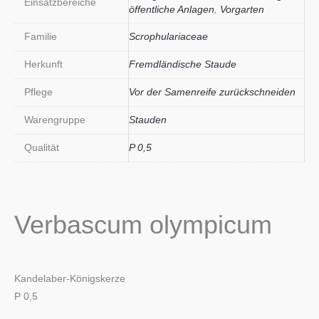
Einsatzbereiche
öffentliche Anlagen
,
Vorgarten
Familie
Scrophulariaceae
Herkunft
Fremdländische Staude
Pflege
Vor der Samenreife zurückschneiden
Warengruppe
Stauden
Qualität
P 0,5
Verbascum olympicum
Kandelaber-Königskerze
P 0,5