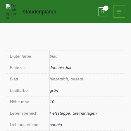
Zum
Inhalt
Staudenplaner
springen
Blütenfarbe
blau
Blütezeit
Juni bis Juli
Blatt
lanzettlich, gesägt
Blattfarbe
grün
Höhe max
10
Lebensbereich
Felssteppe
,
Steinanlagen
Lichtansprüche
sonnig