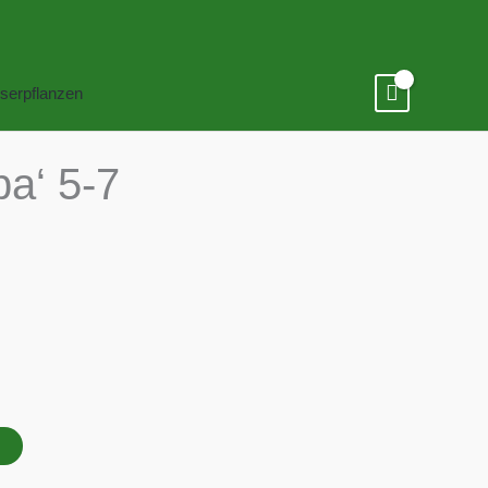
serpflanzen
ba‘ 5-7
B