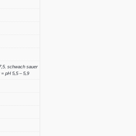
'Alba'
5-
7
Menge
7,5
,
schwach sauer
= pH 5,5 – 5,9