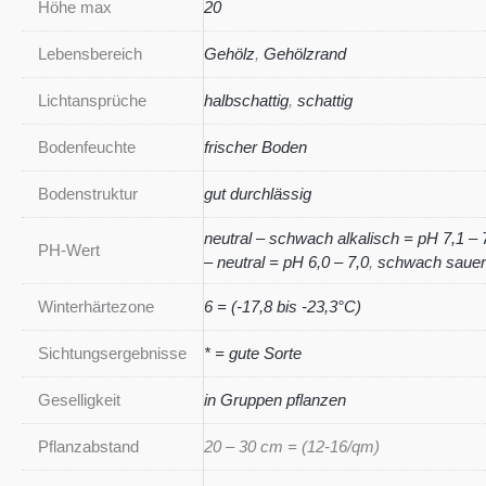
Höhe max
20
Lebensbereich
Gehölz
,
Gehölzrand
Lichtansprüche
halbschattig
,
schattig
Bodenfeuchte
frischer Boden
Bodenstruktur
gut durchlässig
neutral – schwach alkalisch = pH 7,1 – 
PH-Wert
– neutral = pH 6,0 – 7,0
,
schwach sauer 
Winterhärtezone
6 = (-17,8 bis -23,3°C)
Sichtungsergebnisse
* = gute Sorte
Geselligkeit
in Gruppen pflanzen
Pflanzabstand
20 – 30 cm = (12-16/qm)