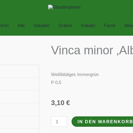
anzen
Alle
Stauden
Gräser
Kräuter
Farne
Was
Vinca minor ‚Al
Weißblütiges Immergrün
P 0,5
3,10
€
Vinca
IN DEN WARENKOR
minor