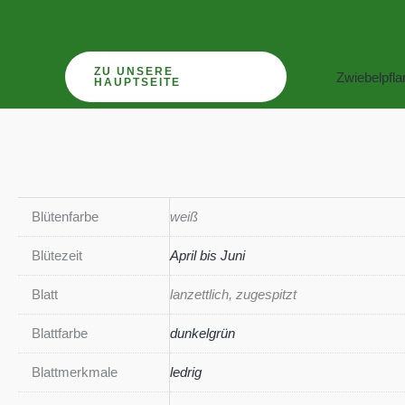
Zum
Inhalt
springen
ZU UNSERE
Zwiebelpfl
HAUPTSEITE
Blütenfarbe
weiß
Blütezeit
April bis Juni
Blatt
lanzettlich, zugespitzt
Blattfarbe
dunkelgrün
Blattmerkmale
ledrig