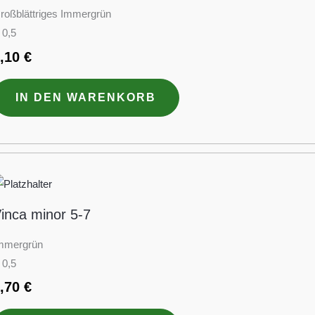
roßblättriges Immergrün
 0,5
3,10
€
IN DEN WARENKORB
inca minor 5-7
mmergrün
 0,5
2,70
€