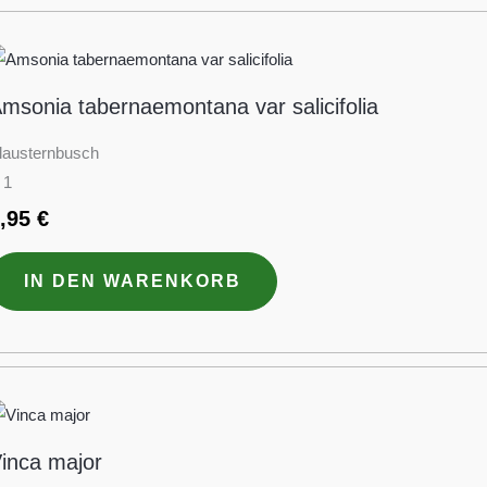
msonia tabernaemontana var salicifolia
lausternbusch
 1
6,95
€
IN DEN WARENKORB
inca major