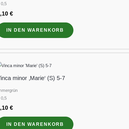
 0,5
3,10
€
IN DEN WARENKORB
inca minor ‚Marie‘ (S) 5-7
mmergrün
 0,5
3,10
€
IN DEN WARENKORB