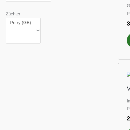
G
P
Züchter
V
I
P