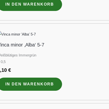
IN DEN WARENKORB
inca minor ‚Alba‘ 5-7
eißblütiges Immergrün
 0,5
3,10
€
IN DEN WARENKORB