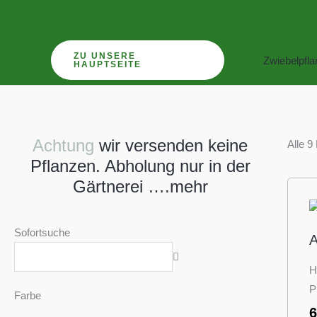
Zum
Inhalt
springen
ZU UNSERE
Zwiebelpfl
HAUPTSEITE
Achtung
wir versenden keine
Alle 9
Pflanzen. Abholung nur in der
Gärtnerei ….mehr
Sofortsuche
A
H
P
Farbe