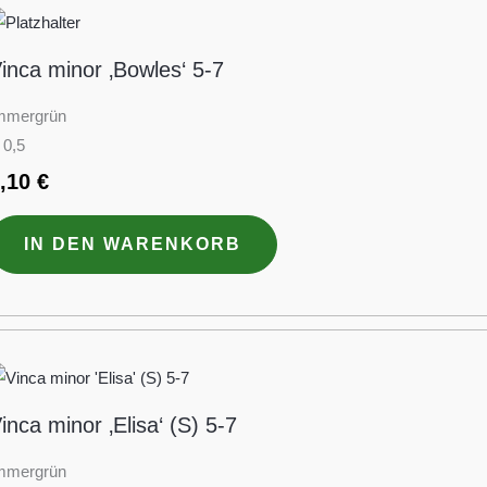
inca minor ‚Bowles‘ 5-7
mmergrün
 0,5
3,10
€
IN DEN WARENKORB
inca minor ‚Elisa‘ (S) 5-7
mmergrün