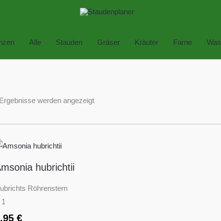
anzen
Alle
Stauden
Gräser
Kräuter
Farne
Was
 Ergebnisse werden angezeigt
msonia hubrichtii
ubrichts Röhrenstern
 1
6,95
€