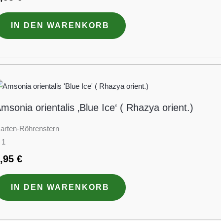
IN DEN WARENKORB
msonia orientalis ‚Blue Ice‘ ( Rhazya orient.)
arten-Röhrenstern
 1
6,95
€
IN DEN WARENKORB