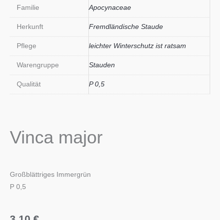
Familie
Apocynaceae
Herkunft
Fremdländische Staude
Pflege
leichter Winterschutz ist ratsam
Warengruppe
Stauden
Qualität
P 0,5
Vinca major
Großblättriges Immergrün
P 0,5
3,10
€