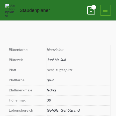
Zum
Inhalt
Staudenplaner
springen
Blütenfarbe
blauviolett
Blütezeit
Juni bis Juli
Blatt
oval, zugespitzt
Blattfarbe
grün
Blattmerkmale
ledrig
Höhe max
30
Lebensbereich
Gehölz
,
Gehölzrand