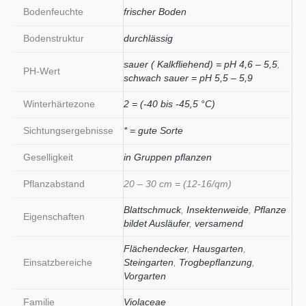
Bodenfeuchte
frischer Boden
Bodenstruktur
durchlässig
sauer ( Kalkfliehend) = pH 4,6 – 5,5
,
PH-Wert
schwach sauer = pH 5,5 – 5,9
Winterhärtezone
2 = (-40 bis -45,5 °C)
Sichtungsergebnisse
* = gute Sorte
Geselligkeit
in Gruppen pflanzen
Pflanzabstand
20 – 30 cm = (12-16/qm)
Blattschmuck
,
Insektenweide
,
Pflanze
Eigenschaften
bildet Ausläufer
,
versamend
Flächendecker
,
Hausgarten
,
Einsatzbereiche
Steingarten
,
Trogbepflanzung
,
Vorgarten
Familie
Violaceae