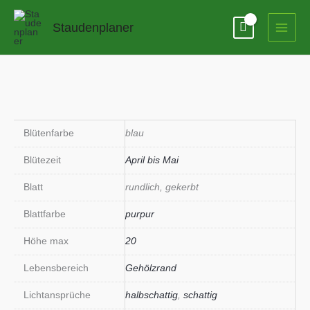
Zum
Inhalt
Staudenplaner
springen
Blütenfarbe
blau
Blütezeit
April bis Mai
Blatt
rundlich, gekerbt
Blattfarbe
purpur
Höhe max
20
Lebensbereich
Gehölzrand
Lichtansprüche
halbschattig
,
schattig