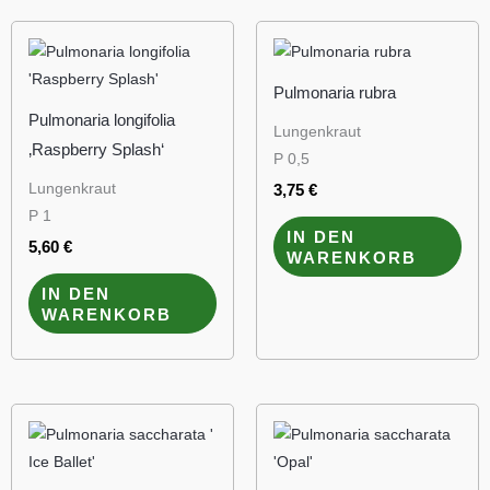
Pulmonaria rubra
Pulmonaria longifolia
Lungenkraut
‚Raspberry Splash‘
P 0,5
Lungenkraut
3,75
€
P 1
IN DEN
5,60
€
WARENKORB
IN DEN
WARENKORB