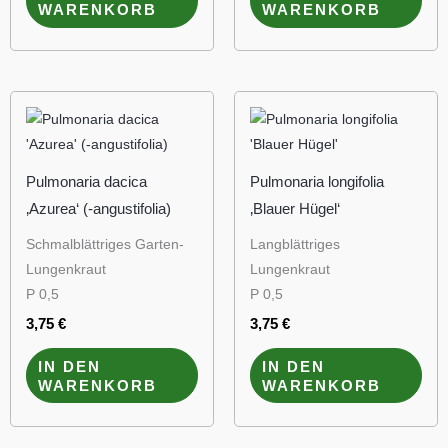
WARENKORB
WARENKORB
Pulmonaria dacica
Pulmonaria longifolia
‚Azurea‘ (-angustifolia)
‚Blauer Hügel‘
Schmalblättriges Garten-
Langblättriges
Lungenkraut
Lungenkraut
P 0,5
P 0,5
3,75
€
3,75
€
IN DEN
IN DEN
WARENKORB
WARENKORB