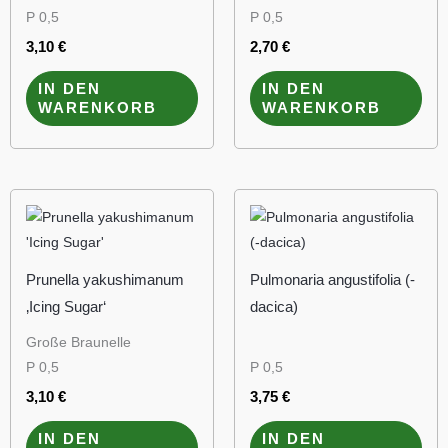
P 0,5
P 0,5
3,10
€
2,70
€
IN DEN
IN DEN
WARENKORB
WARENKORB
Prunella yakushimanum
Pulmonaria angustifolia (-
‚Icing Sugar‘
dacica)
Große Braunelle
P 0,5
P 0,5
3,10
€
3,75
€
IN DEN
IN DEN