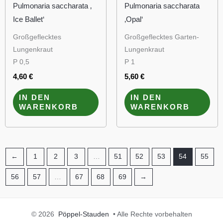
Pulmonaria saccharata ‚
Pulmonaria saccharata
Ice Ballet‘
‚Opal‘
Großgeflecktes
Großgeflecktes Garten-
Lungenkraut
Lungenkraut
P 0,5
P 1
4,60
€
5,60
€
IN DEN
IN DEN
WARENKORB
WARENKORB
←
1
2
3
…
51
52
53
54
55
56
57
…
67
68
69
→
© 2026
Pöppel-Stauden
• Alle Rechte vorbehalten