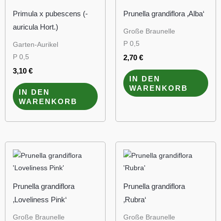
Primula x pubescens (-
Prunella grandiflora ‚Alba‘
auricula Hort.)
Große Braunelle
P 0,5
Garten-Aurikel
P 0,5
2,70
€
3,10
€
IN DEN
WARENKORB
IN DEN
WARENKORB
Prunella grandiflora
Prunella grandiflora
‚Loveliness Pink‘
‚Rubra‘
Große Braunelle
Große Braunelle