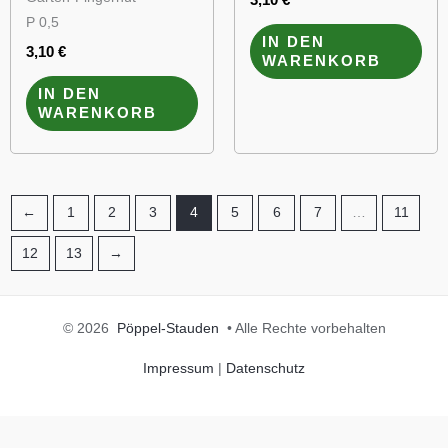
P 0,5
IN DEN
3,10
€
WARENKORB
IN DEN
WARENKORB
←
1
2
3
4
5
6
7
…
11
12
13
→
© 2026
Pöppel-Stauden
• Alle Rechte vorbehalten
Impressum
|
Datenschutz