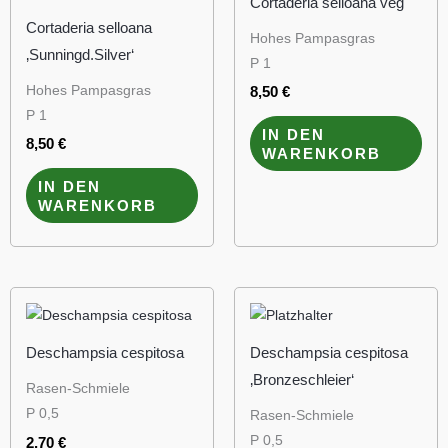
Cortaderia selloana veg
Cortaderia selloana
Hohes Pampasgras
‚Sunningd.Silver‘
P 1
Hohes Pampasgras
8,50
€
P 1
IN DEN
8,50
€
WARENKORB
IN DEN
WARENKORB
Deschampsia cespitosa
Deschampsia cespitosa
‚Bronzeschleier‘
Rasen-Schmiele
P 0,5
Rasen-Schmiele
P 0,5
2,70
€