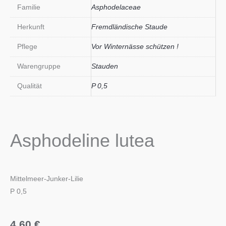
Familie
Asphodelaceae
Herkunft
Fremdländische Staude
Pflege
Vor Winternässe schützen !
Warengruppe
Stauden
Qualität
P 0,5
Asphodeline lutea
Mittelmeer-Junker-Lilie
P 0,5
4,60
€