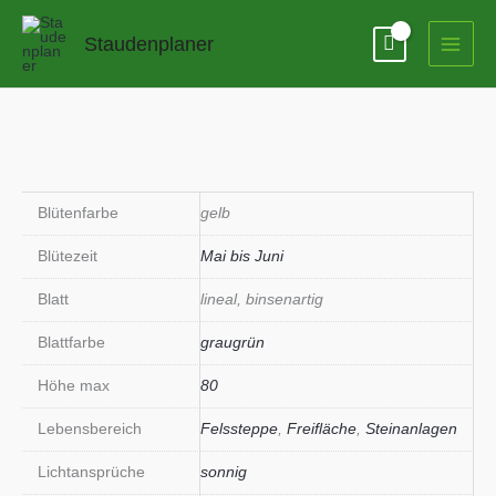
Zum
Inhalt
Staudenplaner
springen
Blütenfarbe
gelb
Blütezeit
Mai bis Juni
Blatt
lineal, binsenartig
Blattfarbe
graugrün
Höhe max
80
Lebensbereich
Felssteppe
,
Freifläche
,
Steinanlagen
Lichtansprüche
sonnig