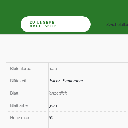
Zum
Inhalt
springen
ZU UNSERE
Zwiebelpfl
HAUPTSEITE
Blütenfarbe
rosa
Blütezeit
Juli bis September
Blatt
lanzettlich
Blattfarbe
grün
Höhe max
50