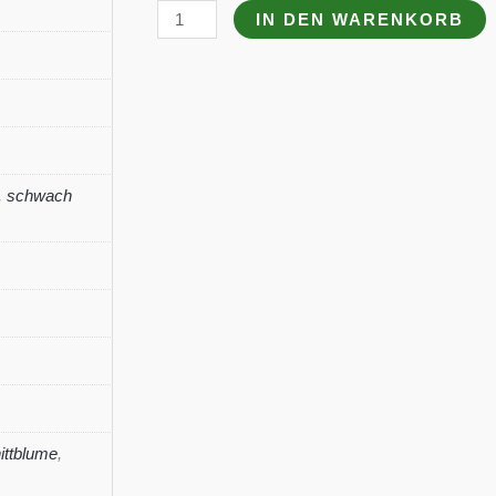
Aster
IN DEN WARENKORB
amellus
'Rosa
Erfüllung'
Menge
,
schwach
ittblume
,