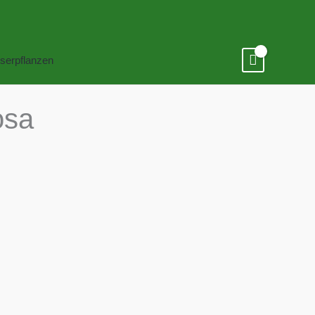
serpflanzen
osa