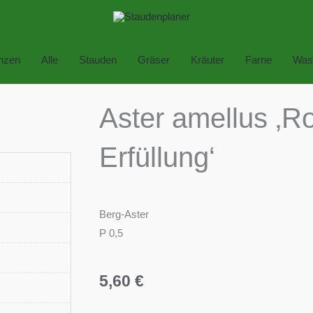
anzen
Alle
Stauden
Gräser
Kräuter
Farne
Was
Aster amellus ‚R
Erfüllung‘
Berg-Aster
P 0,5
5,60
€