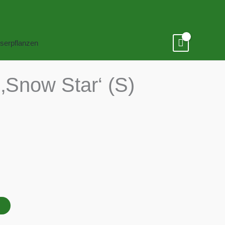
serpflanzen
 ‚Snow Star‘ (S)
B