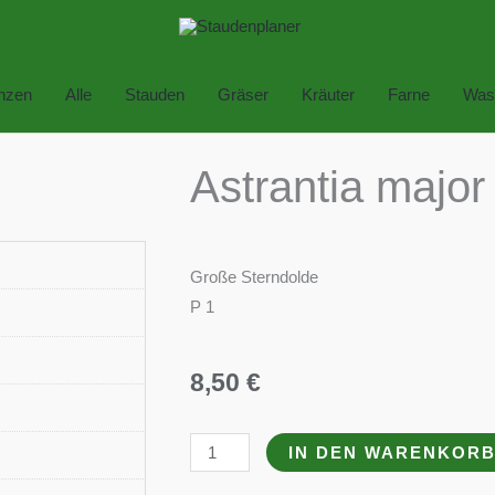
anzen
Alle
Stauden
Gräser
Kräuter
Farne
Was
Astrantia major
Große Sterndolde
P 1
8,50
€
Astrantia
IN DEN WARENKOR
major