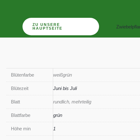
Zum
Inhalt
springen
ZU UNSERE
Zwiebelpfl
HAUPTSEITE
Blütenfarbe
weißgrün
Blütezeit
Juni bis Juli
Blatt
rundlich, mehrteilig
Blattfarbe
grün
Höhe min
1