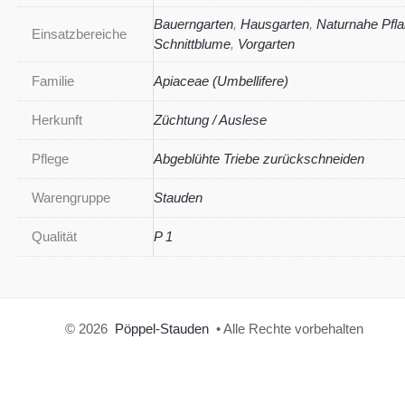
Bauerngarten
,
Hausgarten
,
Naturnahe Pfl
Einsatzbereiche
Schnittblume
,
Vorgarten
Familie
Apiaceae (Umbellifere)
Herkunft
Züchtung / Auslese
Pflege
Abgeblühte Triebe zurückschneiden
Warengruppe
Stauden
Qualität
P 1
© 2026
Pöppel-Stauden
• Alle Rechte vorbehalten