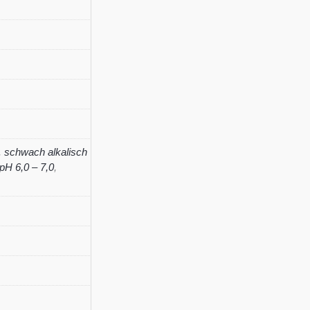
'Snow
Star'
(S)
Menge
,
schwach alkalisch
pH 6,0 – 7,0
,