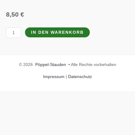
8,50
€
Astrantia
IN DEN WARENKORB
major
'Star
of
Billion'
© 2026
Pöppel-Stauden
• Alle Rechte vorbehalten
(S)
Menge
Impressum
|
Datenschutz