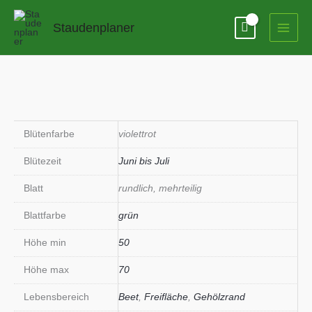
Zum
Inhalt
Staudenplaner
springen
Blütenfarbe
violettrot
Blütezeit
Juni bis Juli
Blatt
rundlich, mehrteilig
Blattfarbe
grün
Höhe min
50
Höhe max
70
Lebensbereich
Beet
,
Freifläche
,
Gehölzrand