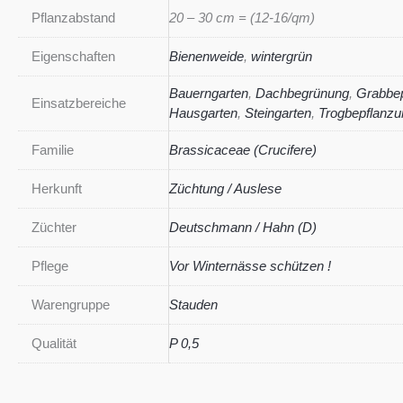
Pflanzabstand
20 – 30 cm = (12-16/qm)
Eigenschaften
Bienenweide
,
wintergrün
Bauerngarten
,
Dachbegrünung
,
Grabbe
Einsatzbereiche
Hausgarten
,
Steingarten
,
Trogbepflanzu
Familie
Brassicaceae (Crucifere)
Herkunft
Züchtung / Auslese
Züchter
Deutschmann / Hahn (D)
Pflege
Vor Winternässe schützen !
Warengruppe
Stauden
Qualität
P 0,5