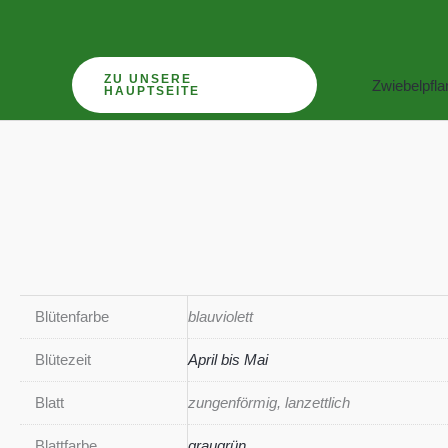
Zum
Inhalt
springen
ZU UNSERE
Zwiebelpfl
HAUPTSEITE
Blütenfarbe
blauviolett
Blütezeit
April bis Mai
Blatt
zungenförmig, lanzettlich
Blattfarbe
graugrün