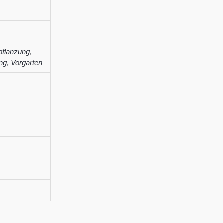
pflanzung
,
ng
,
Vorgarten