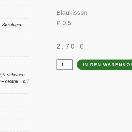
Blaukissen
P 0,5
,
Steinfugen
2,70
€
Aubrieta
IN DEN WARENKO
x
7,5
,
schwach
cult.
– neutral = pH
'Hamburger
Stadtpark'
Menge