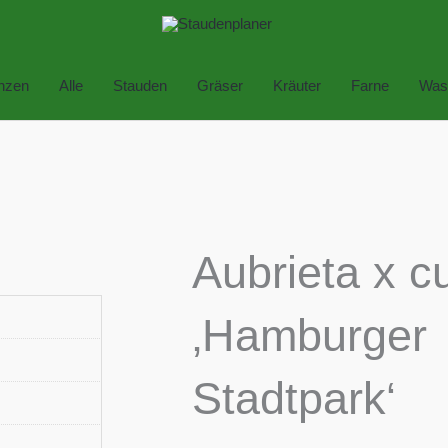
anzen
Alle
Stauden
Gräser
Kräuter
Farne
Was
Aubrieta x cu
‚Hamburger
Stadtpark‘