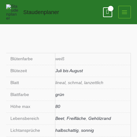
Zum
Inhalt
Staudenplaner
springen
Blütenfarbe
weiß
Blütezeit
Juli bis August
Blatt
lineal, schmal, lanzettlich
Blattfarbe
grün
Höhe max
80
Lebensbereich
Beet
,
Freifläche
,
Gehölzrand
Lichtansprüche
halbschattig
,
sonnig