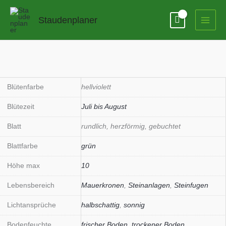
Zum
Inhalt
Staudenplaner
springen
Blütenfarbe
hellviolett
Blütezeit
Juli bis August
Blatt
rundlich, herzförmig, gebuchtet
Blattfarbe
grün
Höhe max
10
Lebensbereich
Mauerkronen
,
Steinanlagen
,
Steinfugen
Lichtansprüche
halbschattig
,
sonnig
Bodenfeuchte
frischer Boden
,
trockener Boden