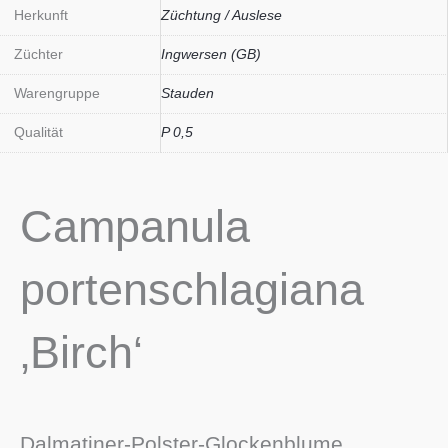
Herkunft
Züchtung / Auslese
Züchter
Ingwersen (GB)
Warengruppe
Stauden
Qualität
P 0,5
Campanula
portenschlagiana
‚Birch‘
Dalmatiner-Polster-Glockenblume