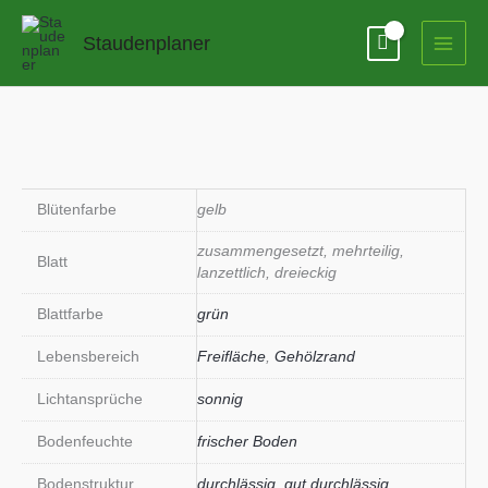
Zum
Inhalt
Staudenplaner
springen
Blütenfarbe
gelb
zusammengesetzt, mehrteilig,
Blatt
lanzettlich, dreieckig
Blattfarbe
grün
Lebensbereich
Freifläche
,
Gehölzrand
Lichtansprüche
sonnig
Bodenfeuchte
frischer Boden
Bodenstruktur
durchlässig
,
gut durchlässig