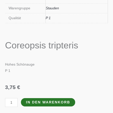
Warengruppe
Stauden
Qualität
P 1
Coreopsis tripteris
Hohes Schönauge
P 1
3,75
€
Coreopsis
IN DEN WARENKORB
tripteris