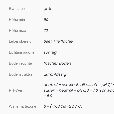
grün
Blattfarbe
60
Höhe min
70
Höhe max
Beet
,
Freifläche
Lebensbereich
sonnig
Lichtansprüche
frischer Boden
Bodenfeuchte
durchlässig
Bodenstruktur
neutral – schwach alkalisch = pH 7,1 –
sauer – neutral = pH 6,0 – 7,0
,
schwach
PH-Wert
– 5,9
6 = (-17,8 bis -23,3°C)
Winterhärtezone