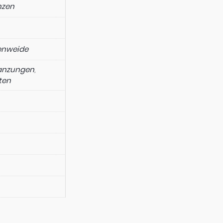
nzen
enweide
lanzungen
,
ten