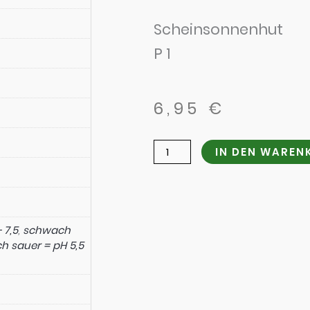
Scheinsonnenhut
P 1
6,95
€
Echinacea
IN DEN WAREN
purpurea
'Pink
Tip'
(S)
 7,5
,
schwach
Menge
 sauer = pH 5,5