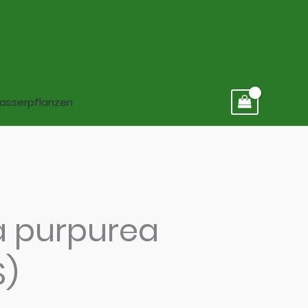
asserpflanzen
a purpurea
S)