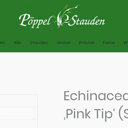
zen
Alle
Stauden
Gräser
Kräuter
Farne
W
Echinace
‚Pink Tip‘ (