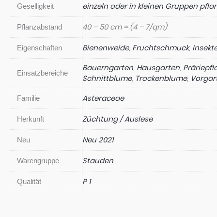
einzeln oder in kleinen Gruppen pfla
Geselligkeit
40 – 50 cm = (4 – 7/qm)
Pflanzabstand
Bienenweide
,
Fruchtschmuck
,
Insekt
Eigenschaften
Bauerngarten
,
Hausgarten
,
Präriepf
Einsatzbereiche
Schnittblume
,
Trockenblume
,
Vorgar
Asteraceae
Familie
Züchtung / Auslese
Herkunft
Neu 2021
Neu
Stauden
Warengruppe
P 1
Qualität