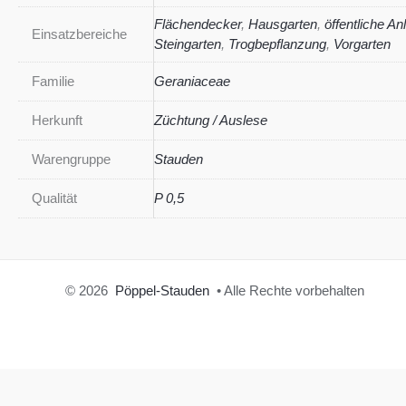
Flächendecker
,
Hausgarten
,
öffentliche An
Einsatzbereiche
Steingarten
,
Trogbepflanzung
,
Vorgarten
Familie
Geraniaceae
Herkunft
Züchtung / Auslese
Warengruppe
Stauden
Qualität
P 0,5
© 2026
Pöppel-Stauden
• Alle Rechte vorbehalten