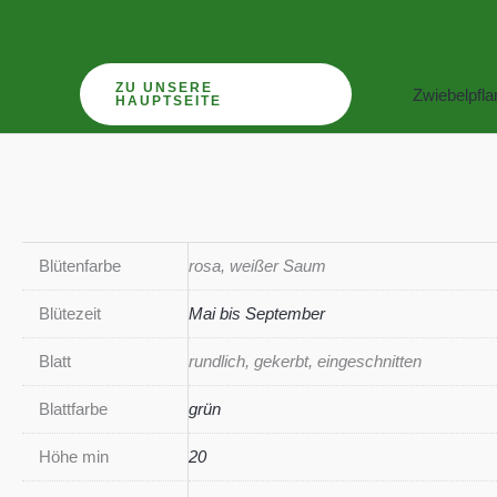
Zum
Inhalt
springen
ZU UNSERE
Zwiebelpfl
HAUPTSEITE
Blütenfarbe
rosa, weißer Saum
Blütezeit
Mai bis September
Blatt
rundlich, gekerbt, eingeschnitten
Blattfarbe
grün
Höhe min
20