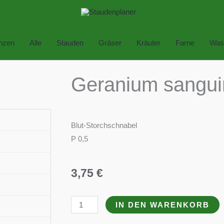
anzen
Alle
Stauden
Gräser
Kräuter
Farne
Was
Geranium sangui
Blut-Storchschnabel
P 0,5
3,75
€
Geranium
IN DEN WARENKORB
sanguineum