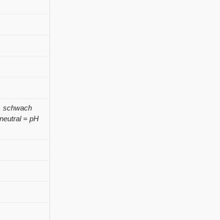
'Elke'
Menge
,
schwach
neutral = pH