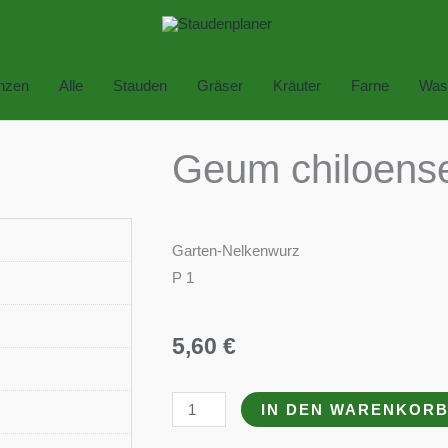
anzen
Alle
Stauden
Gräser
Kräuter
Farne
Was
Geum chiloense 
Garten-Nelkenwurz
P 1
5,60
€
Geum
IN DEN WARENKOR
chiloense