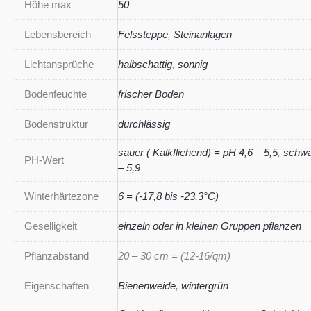
Höhe max
50
Lebensbereich
Felssteppe
,
Steinanlagen
Lichtansprüche
halbschattig
,
sonnig
Bodenfeuchte
frischer Boden
Bodenstruktur
durchlässig
sauer ( Kalkfliehend) = pH 4,6 – 5,5
,
schwa
PH-Wert
– 5,9
Winterhärtezone
6 = (-17,8 bis -23,3°C)
Geselligkeit
einzeln oder in kleinen Gruppen pflanzen
Pflanzabstand
20 – 30 cm = (12-16/qm)
Eigenschaften
Bienenweide
,
wintergrün