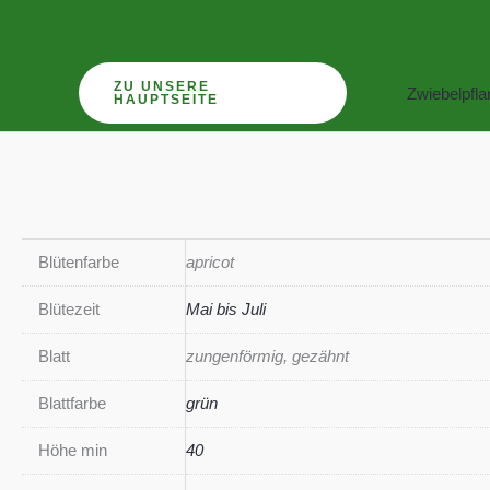
Zum
Inhalt
springen
ZU UNSERE
Zwiebelpfl
HAUPTSEITE
Blütenfarbe
apricot
Blütezeit
Mai bis Juli
Blatt
zungenförmig, gezähnt
Blattfarbe
grün
Höhe min
40