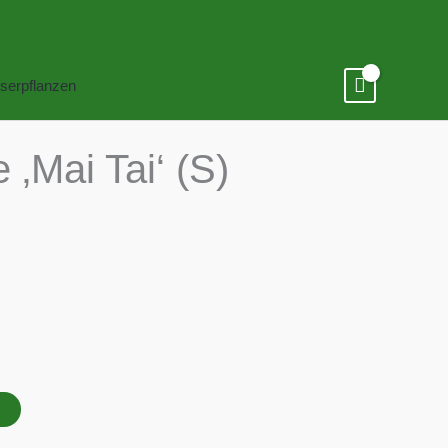
serpflanzen
‚Mai Tai‘ (S)
B