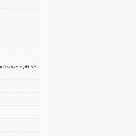
'Mai
Tai'
(S)
Menge
ch sauer = pH 5,5