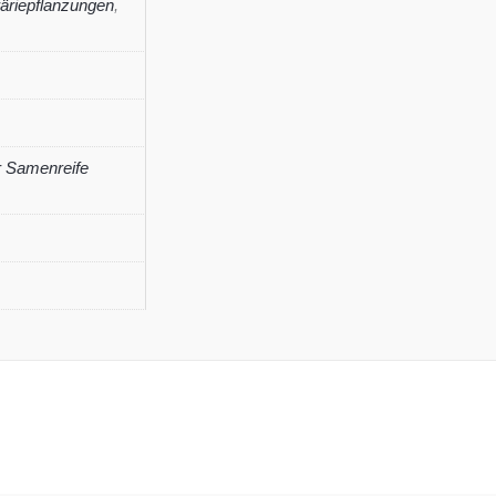
äriepflanzungen
,
r Samenreife