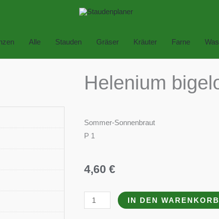
anzen
Alle
Stauden
Gräser
Kräuter
Farne
Was
Helenium bigelo
Sommer-Sonnenbraut
P 1
4,60
€
Helenium
IN DEN WARENKOR
bigelovii