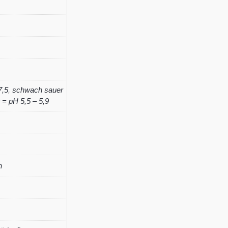
'The
Bishop'
Menge
7,5
,
schwach sauer
= pH 5,5 – 5,9
n