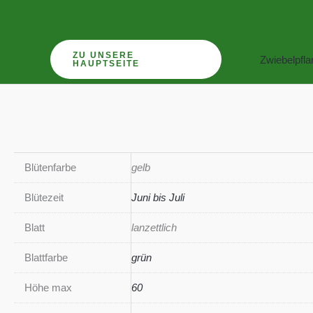
Zum
Inhalt
springen
ZU UNSERE
Zwiebelpfl
HAUPTSEITE
Blütenfarbe
gelb
Blütezeit
Juni bis Juli
Blatt
lanzettlich
Blattfarbe
grün
Höhe max
60