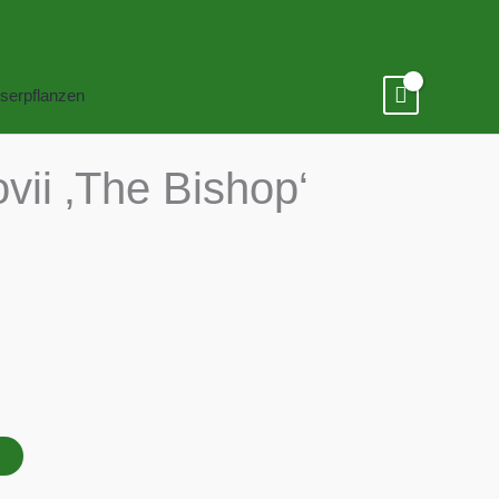
serpflanzen
vii ‚The Bishop‘
B