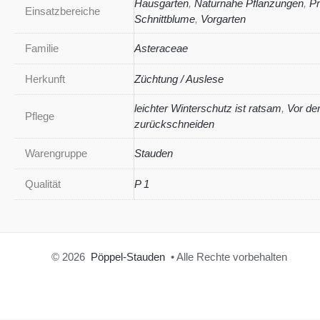
Hausgarten
,
Naturnahe Pflanzungen
,
Pr
Einsatzbereiche
Schnittblume
,
Vorgarten
Familie
Asteraceae
Herkunft
Züchtung / Auslese
leichter Winterschutz ist ratsam
,
Vor de
Pflege
zurückschneiden
Warengruppe
Stauden
Qualität
P 1
© 2026
Pöppel-Stauden
• Alle Rechte vorbehalten