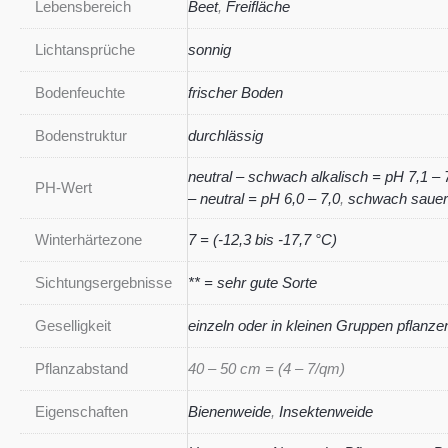
Lebensbereich
Beet
,
Freifläche
Lichtansprüche
sonnig
Bodenfeuchte
frischer Boden
Bodenstruktur
durchlässig
neutral – schwach alkalisch = pH 7,1 – 
PH-Wert
– neutral = pH 6,0 – 7,0
,
schwach sauer 
Winterhärtezone
7 = (-12,3 bis -17,7 °C)
Sichtungsergebnisse
** = sehr gute Sorte
Geselligkeit
einzeln oder in kleinen Gruppen pflanze
Pflanzabstand
40 – 50 cm = (4 – 7/qm)
Eigenschaften
Bienenweide
,
Insektenweide