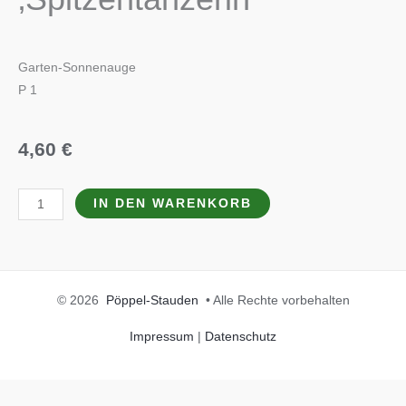
Garten-Sonnenauge
P 1
4,60
€
Heliopsis
IN DEN WARENKORB
helianth.scabra
'Spitzentänzerin
Menge
© 2026
Pöppel-Stauden
• Alle Rechte vorbehalten
Impressum
|
Datenschutz