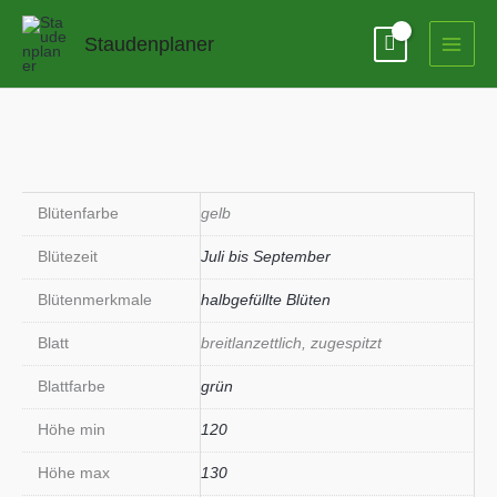
Zum
Inhalt
Staudenplaner
springen
Blütenfarbe
gelb
Blütezeit
Juli bis September
Blütenmerkmale
halbgefüllte Blüten
Blatt
breitlanzettlich, zugespitzt
Blattfarbe
grün
Höhe min
120
Höhe max
130