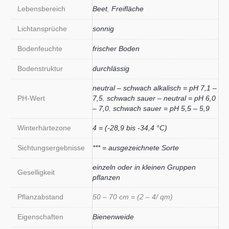
Lebensbereich
Beet
,
Freifläche
Lichtansprüche
sonnig
Bodenfeuchte
frischer Boden
Bodenstruktur
durchlässig
neutral – schwach alkalisch = pH 7,1 –
PH-Wert
7,5
,
schwach sauer – neutral = pH 6,0
– 7,0
,
schwach sauer = pH 5,5 – 5,9
Winterhärtezone
4 = (-28,9 bis -34,4 °C)
Sichtungsergebnisse
*** = ausgezeichnete Sorte
einzeln oder in kleinen Gruppen
Geselligkeit
pflanzen
Pflanzabstand
50 – 70 cm = (2 – 4/ qm)
Eigenschaften
Bienenweide