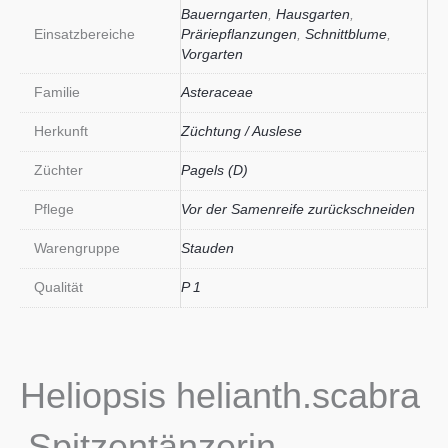
Bauerngarten
,
Hausgarten
,
Einsatzbereiche
Präriepflanzungen
,
Schnittblume
,
Vorgarten
Familie
Asteraceae
Herkunft
Züchtung / Auslese
Züchter
Pagels (D)
Pflege
Vor der Samenreife zurückschneiden
Warengruppe
Stauden
Qualität
P 1
Heliopsis helianth.scabra
‚Spitzentänzerin