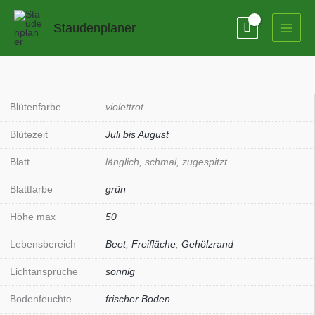
Zum
Inhalt
Staudenplaner
springen
Hemerocallis
x
cult.
Blütenfarbe
violettrot
'Kokeshi'
Blütezeit
Juli bis August
Menge
Blatt
länglich, schmal, zugespitzt
Blattfarbe
grün
Höhe max
50
Lebensbereich
Beet
,
Freifläche
,
Gehölzrand
Lichtansprüche
sonnig
Bodenfeuchte
frischer Boden