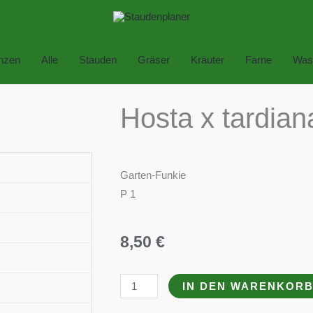
anzen
Alle
Stauden
Gräser
Kräuter
Farne
Was
Hosta x tardiana
Garten-Funkie
P 1
8,50
€
Hosta
IN DEN WARENKOR
x