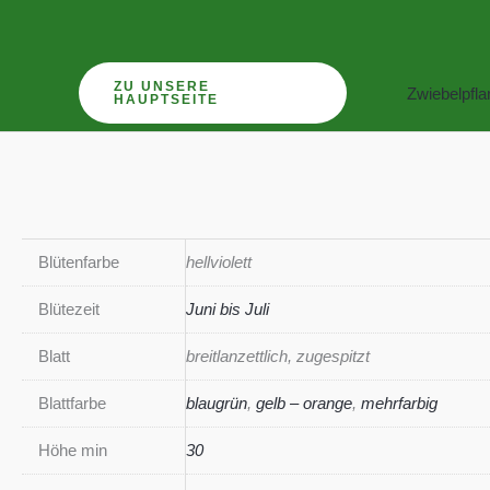
Zum
Inhalt
springen
ZU UNSERE
Zwiebelpfl
HAUPTSEITE
Blütenfarbe
hellviolett
Blütezeit
Juni bis Juli
Blatt
breitlanzettlich, zugespitzt
Blattfarbe
blaugrün
,
gelb – orange
,
mehrfarbig
Höhe min
30