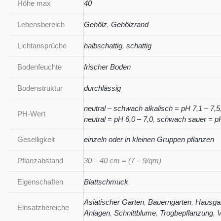
Höhe max
40
Lebensbereich
Gehölz
,
Gehölzrand
Lichtansprüche
halbschattig
,
schattig
Bodenfeuchte
frischer Boden
Bodenstruktur
durchlässig
neutral – schwach alkalisch = pH 7,1 – 7,5
PH-Wert
neutral = pH 6,0 – 7,0
,
schwach sauer = pH
Geselligkeit
einzeln oder in kleinen Gruppen pflanzen
Pflanzabstand
30 – 40 cm = (7 – 9/qm)
Eigenschaften
Blattschmuck
Asiatischer Garten
,
Bauerngarten
,
Hausga
Einsatzbereiche
Anlagen
,
Schnittblume
,
Trogbepflanzung
,
V