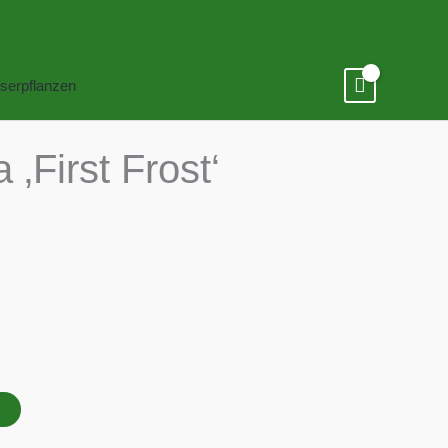
serpflanzen
 ‚First Frost‘
B