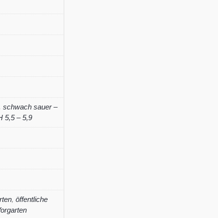
tardiana
'First
Frost'
Menge
,
schwach sauer –
 5,5 – 5,9
rten
,
öffentliche
orgarten