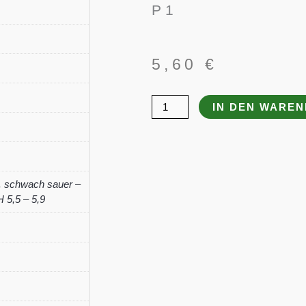
P 1
5,60
€
Iris
IN DEN WARE
sibirica
'Ruffled
Velvet'
Menge
,
schwach sauer –
 5,5 – 5,9