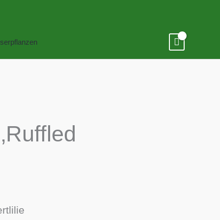
serpflanzen
 ‚Ruffled
tlilie