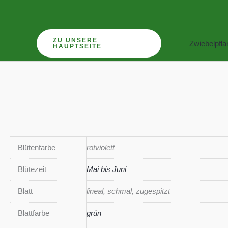
Zum
Inhalt
springen
ZU UNSERE
Zwiebelpfl
HAUPTSEITE
Blütenfarbe
rotviolett
Blütezeit
Mai bis Juni
Blatt
lineal, schmal, zugespitzt
Blattfarbe
grün