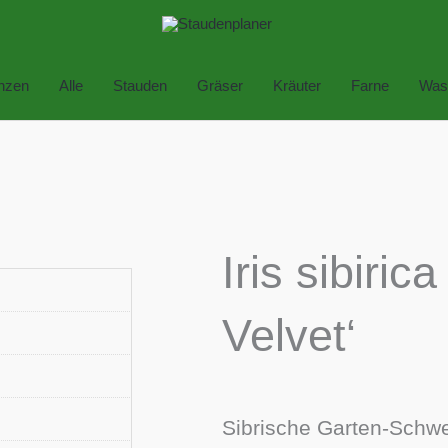
anzen
Alle
Stauden
Gräser
Kräuter
Farne
Was
Iris sibirica
Velvet‘
Sibrische Garten-Schwer