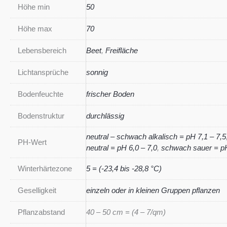
Höhe min
50
Höhe max
70
Lebensbereich
Beet
,
Freifläche
Lichtansprüche
sonnig
Bodenfeuchte
frischer Boden
Bodenstruktur
durchlässig
neutral – schwach alkalisch = pH 7,1 – 7,5
PH-Wert
neutral = pH 6,0 – 7,0
,
schwach sauer = pH
Winterhärtezone
5 = (-23,4 bis -28,8 °C)
Geselligkeit
einzeln oder in kleinen Gruppen pflanzen
Pflanzabstand
40 – 50 cm = (4 – 7/qm)