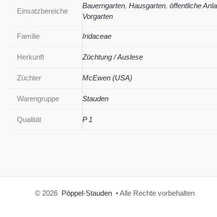
Bauerngarten
,
Hausgarten
,
öffentliche Anl
Einsatzbereiche
Vorgarten
Familie
Iridaceae
Herkunft
Züchtung / Auslese
Züchter
McEwen (USA)
Warengruppe
Stauden
Qualität
P 1
© 2026
Pöppel-Stauden
• Alle Rechte vorbehalten