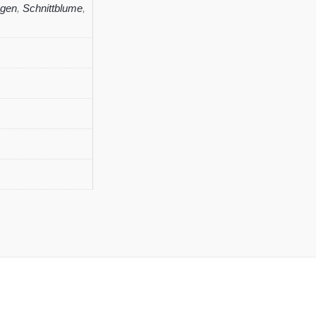
agen
,
Schnittblume
,