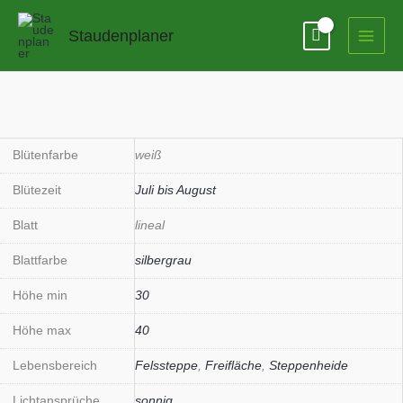
Zum
Inhalt
Staudenplaner
springen
Blütenfarbe
weiß
Blütezeit
Juli bis August
Blatt
lineal
Blattfarbe
silbergrau
Höhe min
30
Höhe max
40
Lebensbereich
Felssteppe
,
Freifläche
,
Steppenheide
Lichtansprüche
sonnig