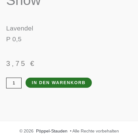
Snow‘
Lavendel
P 0,5
3,75
€
Lavandula
IN DEN WARENKORB
angustifolia
'Arctic
Snow'
Menge
© 2026
Pöppel-Stauden
• Alle Rechte vorbehalten