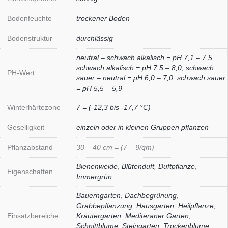
Bodenfeuchte
trockener Boden
Bodenstruktur
durchlässig
neutral – schwach alkalisch = pH 7,1 – 7,5
,
schwach alkalisch = pH 7,5 – 8,0
,
schwach
PH-Wert
sauer – neutral = pH 6,0 – 7,0
,
schwach sauer
= pH 5,5 – 5,9
Winterhärtezone
7 = (-12,3 bis -17,7 °C)
Geselligkeit
einzeln oder in kleinen Gruppen pflanzen
Pflanzabstand
30 – 40 cm = (7 – 9/qm)
Bienenweide
,
Blütenduft
,
Duftpflanze
,
Eigenschaften
Immergrün
Bauerngarten
,
Dachbegrünung
,
Grabbepflanzung
,
Hausgarten
,
Heilpflanze
,
Einsatzbereiche
Kräutergarten
,
Mediteraner Garten
,
Schnittblume
,
Steingarten
,
Trockenblume
,