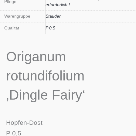
Pflege
erforderlich !
Warengruppe
Stauden
Qualität
P 0,5
Origanum
rotundifolium
‚Dingle Fairy‘
Hopfen-Dost
P 0,5