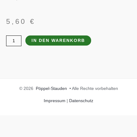
5,60
€
Origanum
IN DEN WARENKORB
rotundifolium
'Dingle
Fairy'
Menge
© 2026
Pöppel-Stauden
• Alle Rechte vorbehalten
Impressum
|
Datenschutz