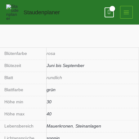
Zum
Inhalt
Staudenplaner
springen
Blütenfarbe
rosa
Blütezeit
Juni bis September
Blatt
rundlich
Blattfarbe
grün
Höhe min
30
Höhe max
40
Lebensbereich
Mauerkronen
,
Steinanlagen
Lichtansprüche
sonnig