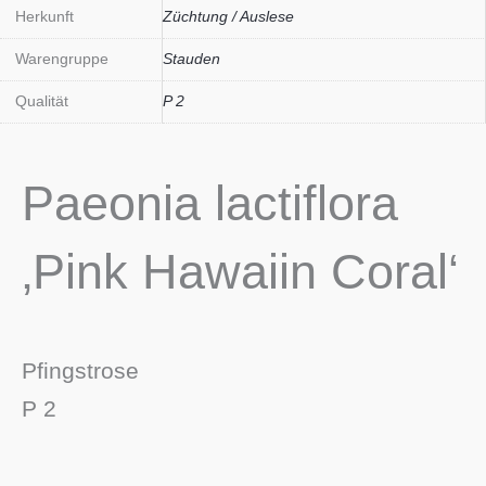
Herkunft
Züchtung / Auslese
Warengruppe
Stauden
Qualität
P 2
Paeonia lactiflora
‚Pink Hawaiin Coral‘
Pfingstrose
P 2