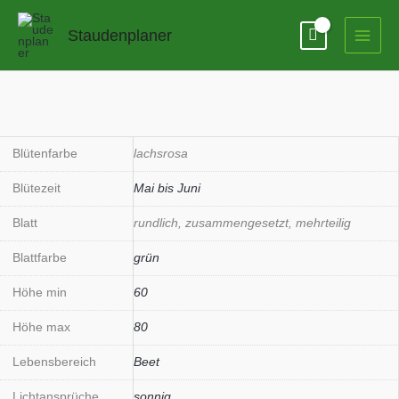
Zum
Inhalt
Staudenplaner
springen
Blütenfarbe
lachsrosa
Blütezeit
Mai bis Juni
Blatt
rundlich, zusammengesetzt, mehrteilig
Blattfarbe
grün
Höhe min
60
Höhe max
80
Lebensbereich
Beet
Lichtansprüche
sonnig