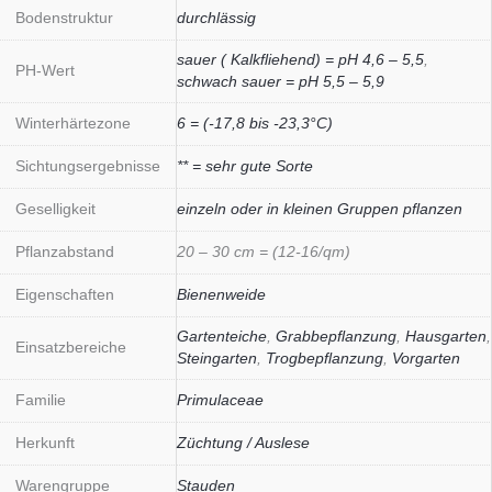
Bodenstruktur
durchlässig
sauer ( Kalkfliehend) = pH 4,6 – 5,5
,
PH-Wert
schwach sauer = pH 5,5 – 5,9
Winterhärtezone
6 = (-17,8 bis -23,3°C)
Sichtungsergebnisse
** = sehr gute Sorte
Geselligkeit
einzeln oder in kleinen Gruppen pflanzen
Pflanzabstand
20 – 30 cm = (12-16/qm)
Eigenschaften
Bienenweide
Gartenteiche
,
Grabbepflanzung
,
Hausgarten
,
Einsatzbereiche
Steingarten
,
Trogbepflanzung
,
Vorgarten
Familie
Primulaceae
Herkunft
Züchtung / Auslese
Warengruppe
Stauden