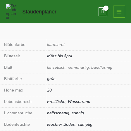
Zum
Inhalt
Staudenplaner
springen
Primula
rosea
'Gigas'
Blütenfarbe
karminrot
Menge
Blütezeit
März bis April
Blatt
lanzettlich, riemenartig, bandförmig
Blattfarbe
grün
Höhe max
20
Lebensbereich
Freifläche
,
Wasserrand
Lichtansprüche
halbschattig
,
sonnig
Bodenfeuchte
feuchter Boden
,
sumpfig