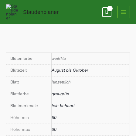
Zum
Inhalt
Staudenplaner
springen
Blütenfarbe
weißlila
Blütezeit
August bis Oktober
Blatt
lanzettlich
Blattfarbe
graugrün
Blattmerkmale
fein behaart
Höhe min
60
Höhe max
80