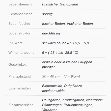
Lebensbereich
Freifläche
,
Gehölzrand
Lichtansprüche
sonnig
Bodenfeuchte
frischer Boden
,
trockener Boden
Bodenstruktur
durchlässig
PH-Wert
schwach sauer = pH 5,5 – 5,9
Winterhärtezone
5 = (-23,4 bis -28,8 °C)
einzeln oder in kleinen Gruppen
Geselligkeit
pflanzen
Pflanzabstand
30 – 40 cm = (7 – 9/qm)
Bienenweide
,
Duftpflanze
,
Eigenschaften
Insektenweide
Hausgarten
,
Kräutergarten
,
Naturnahe
Einsatzbereiche
Pflanzungen
,
Präriepflanzungen
,
Vorgarten