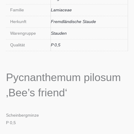
Familie
Lamiaceae
Herkunft
Fremdländische Staude
Warengruppe
Stauden
Qualität
P 0,5
Pycnanthemum pilosum
‚Bee’s friend‘
Scheinbergminze
P 0,5