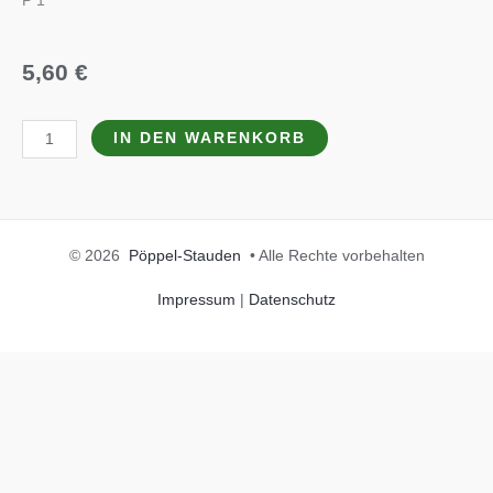
P 1
5,60
€
Scabiosa
IN DEN WARENKORB
columbaria
'Flutter
Pure
White
© 2026
Pöppel-Stauden
• Alle Rechte vorbehalten
'(S)
Menge
Impressum
|
Datenschutz