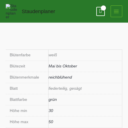
Zum
Inhalt
Staudenplaner
springen
Blütenfarbe
weiß
Blütezeit
Mai bis Oktober
Blütenmerkmale
reichblühend
Blatt
fiederteilig, gesägt
Blattfarbe
grün
Höhe min
30
Höhe max
50