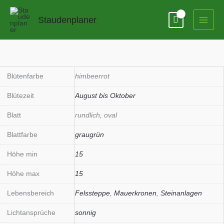
Zum
Inhalt
Staudenplaner
springen
Sedum
SunSparkler
'Dazzlebery'
Blütenfarbe
himbeerrot
(S)
Blütezeit
August bis Oktober
Menge
Blatt
rundlich, oval
Blattfarbe
graugrün
Höhe min
15
Höhe max
15
Lebensbereich
Felssteppe
,
Mauerkronen
,
Steinanlagen
Lichtansprüche
sonnig