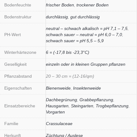
Bodenfeuchte
frischer Boden
,
trockener Boden
Bodenstruktur
durchlässig
,
gut durchlässig
neutral – schwach alkalisch = pH 7,1 – 7,5
,
PH-Wert
schwach sauer – neutral = pH 6,0 – 7,0
,
schwach sauer = pH 5,5 – 5,9
Winterhärtezone
6 = (-17,8 bis -23,3°C)
Geselligkeit
einzeln oder in kleinen Gruppen pflanzen
Pflanzabstand
20 – 30 cm = (12-16/qm)
Eigenschaften
Bienenweide
,
Insektenweide
Dachbegrünung
,
Grabbepflanzung
,
Einsatzbereiche
Hausgarten
,
Steingarten
,
Trogbepflanzung
,
Vorgarten
Familie
Crassulaceae
Herkunft
Züchtung / Auslese