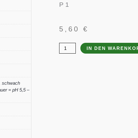
P 1
5,60
€
Sedum
IN DEN WARENKO
telephium
'Thunderhead'
-
R-
,
schwach
Menge
uer = pH 5,5 –