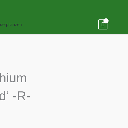
serpflanzen
phium
d‘ -R-