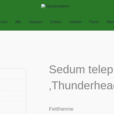
anzen
Alle
Stauden
Gräser
Kräuter
Farne
Was
Sedum tele
‚Thunderhea
Fetthenne