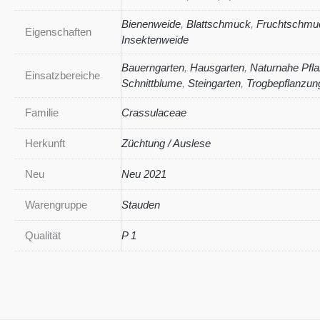
Bienenweide
,
Blattschmuck
,
Fruchtschmu
Eigenschaften
Insektenweide
Bauerngarten
,
Hausgarten
,
Naturnahe Pfl
Einsatzbereiche
Schnittblume
,
Steingarten
,
Trogbepflanzun
Familie
Crassulaceae
Herkunft
Züchtung / Auslese
Neu
Neu 2021
Warengruppe
Stauden
Qualität
P 1