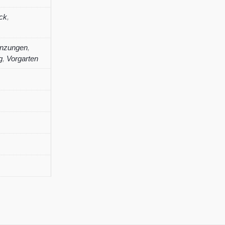
ck
,
anzungen
,
g
,
Vorgarten