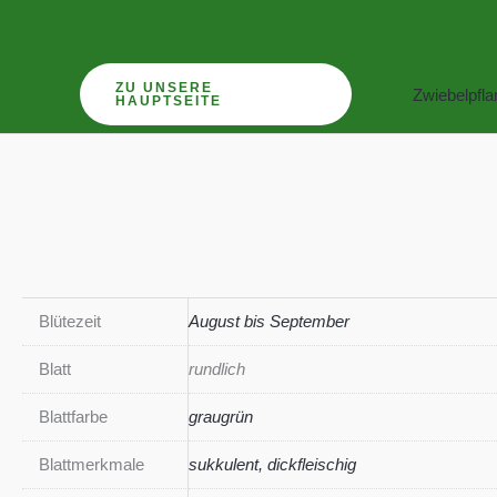
Zum
Inhalt
springen
ZU UNSERE
Zwiebelpfl
HAUPTSEITE
Blütezeit
August bis September
Blatt
rundlich
Blattfarbe
graugrün
Blattmerkmale
sukkulent, dickfleischig