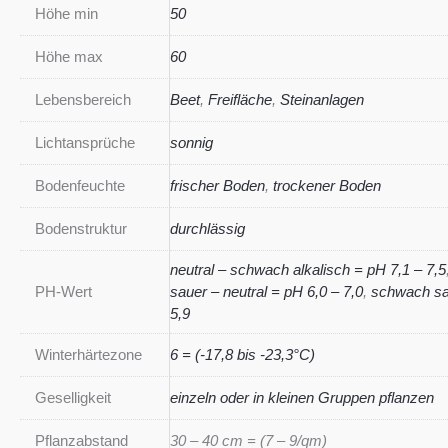
Höhe min
50
Höhe max
60
Lebensbereich
Beet
,
Freifläche
,
Steinanlagen
Lichtansprüche
sonnig
Bodenfeuchte
frischer Boden
,
trockener Boden
Bodenstruktur
durchlässig
neutral – schwach alkalisch = pH 7,1 – 7,5
PH-Wert
sauer – neutral = pH 6,0 – 7,0
,
schwach sa
5,9
Winterhärtezone
6 = (-17,8 bis -23,3°C)
Geselligkeit
einzeln oder in kleinen Gruppen pflanzen
Pflanzabstand
30 – 40 cm = (7 – 9/qm)