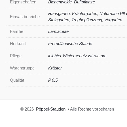
Eigenschaften
Bienenweide
,
Duftpflanze
Hausgarten
,
Kräutergarten
,
Naturnahe Pfl
Einsatzbereiche
Steingarten
,
Trogbepflanzung
,
Vorgarten
Familie
Lamiaceae
Herkunft
Fremdländische Staude
Pflege
leichter Winterschutz ist ratsam
Warengruppe
Kräuter
Qualität
P 0,5
© 2026
Pöppel-Stauden
• Alle Rechte vorbehalten