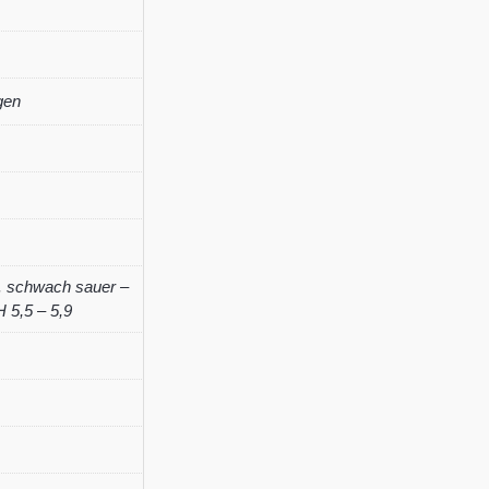
barona
Menge
gen
,
schwach sauer –
 5,5 – 5,9