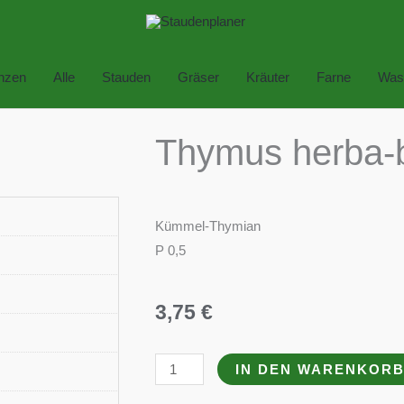
anzen
Alle
Stauden
Gräser
Kräuter
Farne
Was
Thymus herba-
Kümmel-Thymian
P 0,5
3,75
€
Thymus
IN DEN WARENKOR
herba-