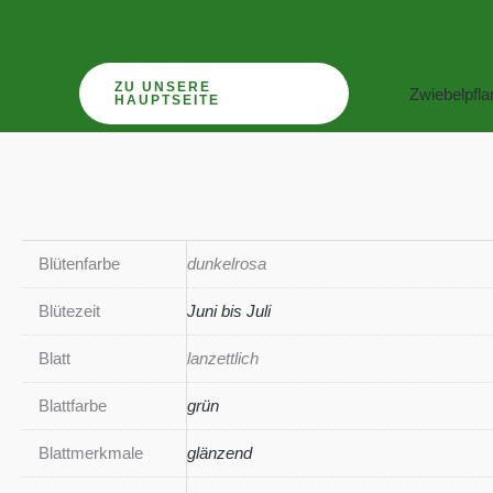
Zum
Inhalt
springen
ZU UNSERE
Zwiebelpfl
HAUPTSEITE
Blütenfarbe
dunkelrosa
Blütezeit
Juni bis Juli
Blatt
lanzettlich
Blattfarbe
grün
Blattmerkmale
glänzend