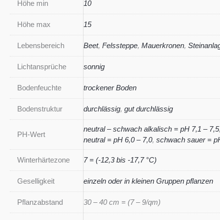
Höhe min
10
Höhe max
15
Lebensbereich
Beet
,
Felssteppe
,
Mauerkronen
,
Steinanla
Lichtansprüche
sonnig
Bodenfeuchte
trockener Boden
Bodenstruktur
durchlässig
,
gut durchlässig
neutral – schwach alkalisch = pH 7,1 – 7,5
PH-Wert
neutral = pH 6,0 – 7,0
,
schwach sauer = pH
Winterhärtezone
7 = (-12,3 bis -17,7 °C)
Geselligkeit
einzeln oder in kleinen Gruppen pflanzen
Pflanzabstand
30 – 40 cm = (7 – 9/qm)