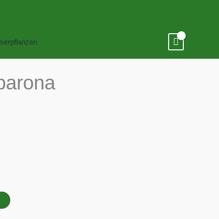
serpflanzen
barona
B