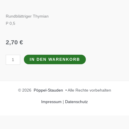
Rundblättriger Thymian
P 0,5
2,70
€
Thymus
IN DEN WARENKORB
praecox
'Purpurteppich'
Menge
© 2026
Pöppel-Stauden
• Alle Rechte vorbehalten
Impressum
|
Datenschutz