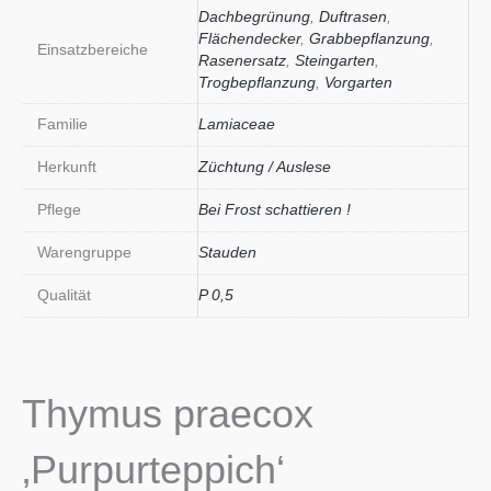
Dachbegrünung
,
Duftrasen
,
Flächendecker
,
Grabbepflanzung
,
Einsatzbereiche
Rasenersatz
,
Steingarten
,
Trogbepflanzung
,
Vorgarten
Familie
Lamiaceae
Herkunft
Züchtung / Auslese
Pflege
Bei Frost schattieren !
Warengruppe
Stauden
Qualität
P 0,5
Thymus praecox
‚Purpurteppich‘