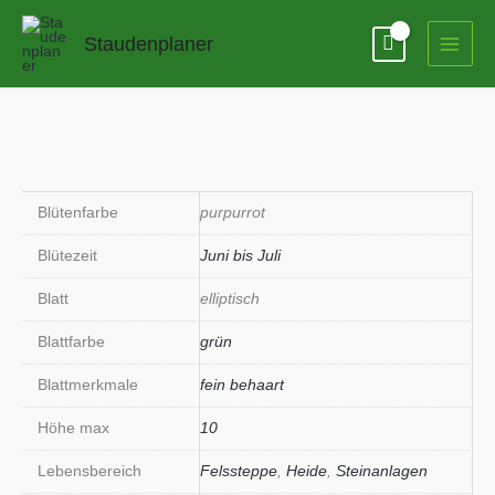
Zum
Inhalt
Staudenplaner
springen
Blütenfarbe
purpurrot
Blütezeit
Juni bis Juli
Blatt
elliptisch
Blattfarbe
grün
Blattmerkmale
fein behaart
Höhe max
10
Lebensbereich
Felssteppe
,
Heide
,
Steinanlagen