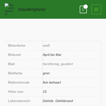
Zum
Inhalt
Staudenplaner
springen
Blütenfarbe
weiß
Blütezeit
April bis Mai
Blatt
herzförmig, gezähnt
Blattfarbe
grün
Blattmerkmale
fein behaart
Höhe max
15
Lebensbereich
Gehölz
,
Gehölzrand