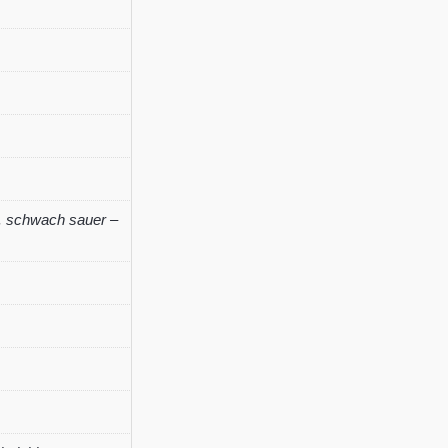
'Pleniflora'
.
gelb
Menge
,
schwach sauer –