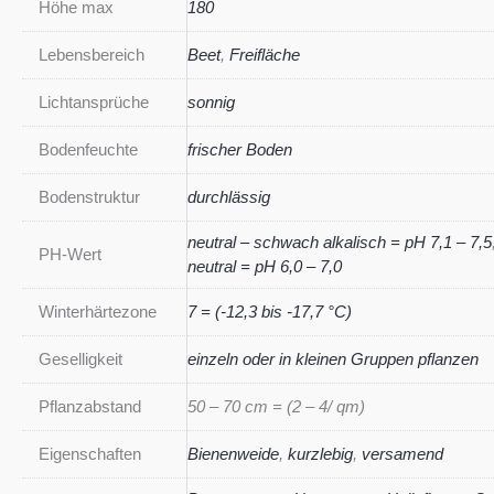
Höhe max
180
Lebensbereich
Beet
,
Freifläche
Lichtansprüche
sonnig
Bodenfeuchte
frischer Boden
Bodenstruktur
durchlässig
neutral – schwach alkalisch = pH 7,1 – 7,5
PH-Wert
neutral = pH 6,0 – 7,0
Winterhärtezone
7 = (-12,3 bis -17,7 °C)
Geselligkeit
einzeln oder in kleinen Gruppen pflanzen
Pflanzabstand
50 – 70 cm = (2 – 4/ qm)
Eigenschaften
Bienenweide
,
kurzlebig
,
versamend