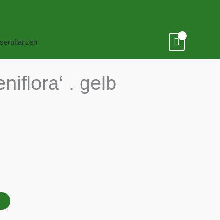
serpflanzen
niflora‘ . gelb
B