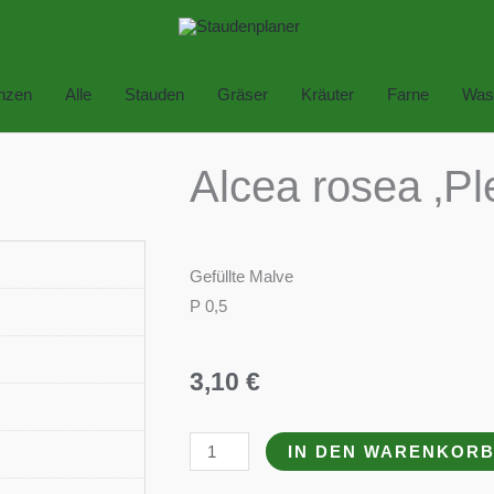
anzen
Alle
Stauden
Gräser
Kräuter
Farne
Was
Alcea rosea ‚Ple
Gefüllte Malve
P 0,5
3,10
€
Alcea
IN DEN WARENKOR
rosea