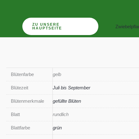
Zum
Inhalt
springen
ZU UNSERE
Zwiebelpfl
HAUPTSEITE
Blütenfarbe
gelb
Blütezeit
Juli bis September
Blütenmerkmale
gefüllte Blüten
Blatt
rundlich
Blattfarbe
grün