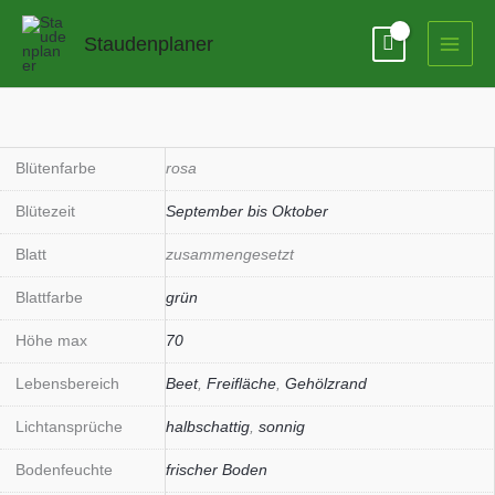
Zum
Inhalt
Staudenplaner
springen
Anemone
hupehensis
'Septembercharm'
Blütenfarbe
rosa
Menge
Blütezeit
September bis Oktober
Blatt
zusammengesetzt
Blattfarbe
grün
Höhe max
70
Lebensbereich
Beet
,
Freifläche
,
Gehölzrand
Lichtansprüche
halbschattig
,
sonnig
Bodenfeuchte
frischer Boden